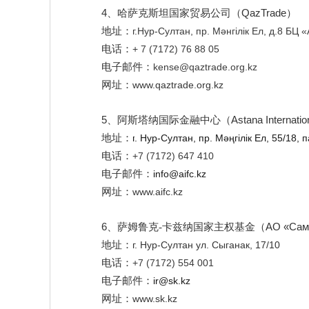
4
QazTrade
、哈萨克斯坦国家贸易公司
（
）
地址：
г.Нур-Султан, пр. Мәнгілік Ел, д.8 БЦ
电话：
+ 7 (7172) 76 88 05
电子邮件：
kense@qaztrade.org.kz
网址：
www.
qaztrade.org.kz
5
Astana Internatio
、阿斯塔纳国际金融中心
（
地址：
г
.
Нур-Султан, пр. Мәңгілік Ел, 55/18, 
电话：
+7 (7172) 647 410
电子邮件：
info@aifc.kz
网址：
www.aifc
.kz
6
АО «Сам
、萨姆鲁克-卡兹纳国家主权基金
（
地址：
г. Нур-Султан ул. Сыганак, 17/10
电话：
+7 (7172) 554 001
电子邮件：
ir@sk.kz
网址：
www.sk
.kz