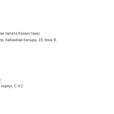
ая палата Казахстана
）
 пр. Кабанбай батыра, 19, блок B
）
, корпус С 4.1