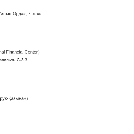
 «Алтын-Орда», 7 этаж
nal Financial Center
）
павильон С-3.3
рук-Қазына»
）