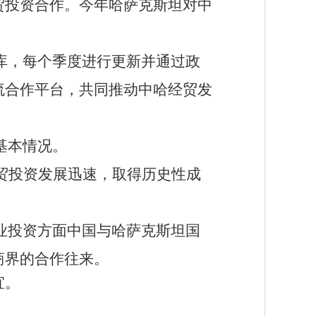
贸投资合作。
今年哈萨克斯坦对中
库，每个季度进行更新并通过政
流合作平台，共同推动中哈经贸发
基本情况。
贸投资发展迅速，取得历史性成
业投资方面中国与哈萨克斯坦国
商界的合作往来。
宜。