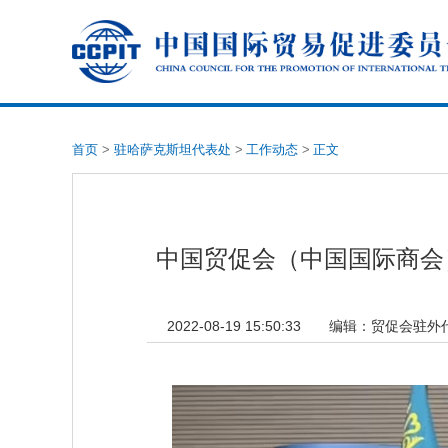
首页
>
驻哈萨克斯坦代表处
>
工作动态
>
正文
中国贸促会（中国国际商会
2022-08-19 15:50:33
编辑：
贸促会驻外