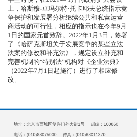
上，
哈斯穆
-
卓玛尔特·托卡耶夫
总统指示竞
争保护和发展署分析继续公共和私营运营
商活动的可行性，相应的指示也在今年
9
月
1
日的国家元首致辞。
2022
年
1
月
3
日，签署
了《哈萨克斯坦关于发展竞争的某些立法
法案的修改和补充法》，规定设立补充和
完善机制的“特别法”机构对《企业法典》
（
2022
年
7
月
1
日起施行）进行了相应修
改。
地址：北京市西城区复兴门外大街1号 邮编：100860
电话：(010)88075000 传真：(010)68011370