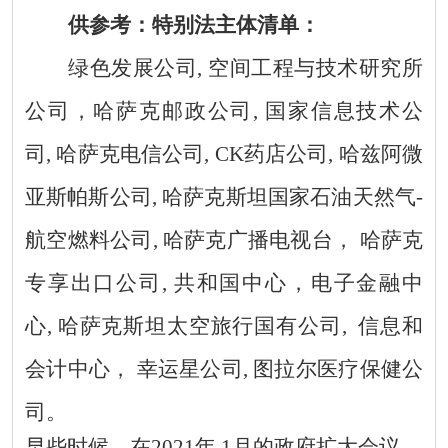
供参考：特别法主体清单：
绿色发展
公司
,
空间工程与技术研究所
公司
，哈萨克邮政公司
,
国家信息技术
公
司
,
哈萨克
电信
公司
, CK
药店
公司
,
哈兹阿微
亚斯帕斯公司
,
哈萨克斯坦
国家
石油
天然气
-
航空燃料公司
,
哈萨克广播电视台
，
哈萨克
专享出口公司
,
共和国中心，
电子金融中
心
,
哈萨克斯坦
太空旅行国有公司
,
信息和
会计中心，
幸运星公司
,
图拉尔医疗保健公
司
。
早些时候，在
2021
年
1
月的政府扩大会议