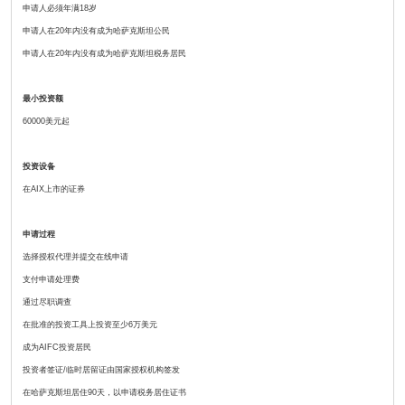
申请人必须年满18岁
申请人在20年内没有成为哈萨克斯坦公民
申请人在20年内没有成为哈萨克斯坦税务居民
最小投资额
60000美元起
投资设备
在AIX上市的证券
申请过程
选择授权代理并提交在线申请
支付申请处理费
通过尽职调查
在批准的投资工具上投资至少6万美元
成为AIFC投资居民
投资者签证/临时居留证由国家授权机构签发
在哈萨克斯坦居住90天，以申请税务居住证书