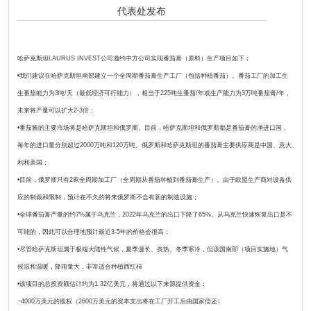
代表处发布
哈萨克斯坦LAURUS INVEST公司邀约中方公司实现番茄膏（原料）生产项目如下：
•我们建议在哈萨克斯坦南部建立一个全周期番茄膏生产工厂（包括种植番茄）。番茄工厂的加工生
生番茄能力为3吨/天（最低经济可行能力），相当于225吨生番茄/年或生产能力为3万吨番茄膏/年，
未来将产量可以扩大2-3倍；
•番茄酱的主要市场将是哈萨克斯坦和俄罗斯。目前，哈萨克斯坦和俄罗斯都是番茄膏的净进口国，
每年的进口量分别超过2000万吨和120万吨。俄罗斯和哈萨克斯坦的番茄膏主要供应商是中国、意大
利和美国；
•目前，俄罗斯只有2家全周期加工厂（全周期从番茄种植到番茄膏生产）。由于欧盟生产商对设备供
应的制裁和限制，预计在不久的将来俄罗斯不会有新的制造设施；
•全球番茄膏产量的约7%属于乌克兰，2022年乌克兰的出口下降了65%。从乌克兰快速恢复出口是不
可能的，因此可以合理地预计最近3-5年的价格会很高；
•尽管哈萨克斯坦属于极端大陆性气候，夏季漫长、炎热、冬季寒冷，但该国南部（项目实施地）气
候温和温暖，降雨量大，非常适合种植西红柿
•该项目的总投资额估计约为1.32亿美元，将通过以下来源提供资金：
−4000万美元的股权（2600万美元的资本支出将在工厂开工后由国家偿还）