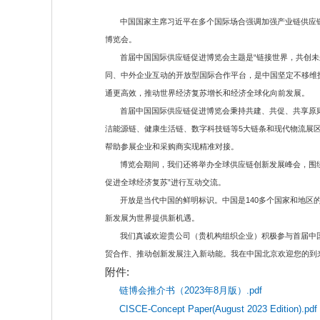
中国国家主席习近平在多个国际场合强调加强产业链供应链国际
博览会。
首届中国国际供应链促进博览会主题是“链接世界，共创未来
同、中外企业互动的开放型国际合作平台，是中国坚定不移维
通更高效，推动世界经济复苏增长和经济全球化向前发展。
首届中国国际供应链促进博览会秉持共建、共促、共享原则，
洁能源链、健康生活链、数字科技链等5大链条和现代物流展
帮助参展企业和采购商实现精准对接。
博览会期间，我们还将举办全球供应链创新发展峰会，围绕五
促进全球经济复苏”进行互动交流。
开放是当代中国的鲜明标识。中国是140多个国家和地区的
新发展为世界提供新机遇。
我们真诚欢迎贵公司（贵机构组织企业）积极参与首届中国
贸合作、推动创新发展注入新动能。我在中国北京欢迎您的到
附件:
链博会推介书（2023年8月版）.pdf
CISCE-Concept Paper(August 2023 Edition).pdf