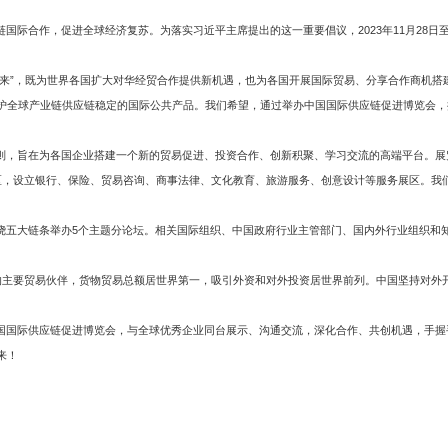
合作，促进全球经济复苏。为落实习近平主席提出的这一重要倡议，2023年11月28日至
”，既为世界各国扩大对华经贸合作提供新机遇，也为各国开展国际贸易、分享合作商机搭
护全球产业链供应链稳定的国际公共产品。我们希望，通过举办中国国际供应链促进博览会，
旨在为各国企业搭建一个新的贸易促进、投资合作、创新积聚、学习交流的高端平台。展览
区，设立银行、保险、贸易咨询、商事法律、文化教育、旅游服务、创意设计等服务展区。我
大链条举办5个主题分论坛。相关国际组织、中国政府行业主管部门、国内外行业组织和知
主要贸易伙伴，货物贸易总额居世界第一，吸引外资和对外投资居世界前列。中国坚持对外
国际供应链促进博览会，与全球优秀企业同台展示、沟通交流，深化合作、共创机遇，手握
来！