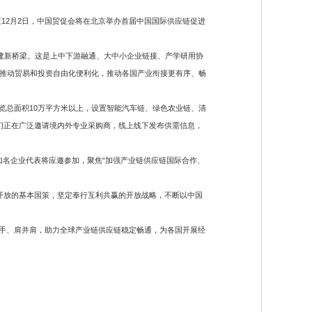
12月2日，中国贸促会将在北京举办首届中国国际供应链促进
建新桥梁。这是上中下游融通、大中小企业链接、产学研用协
推动贸易和投资自由化便利化，推动各国产业衔接更有序、畅
总面积10万平方米以上，设置智能汽车链、绿色农业链、清
们正在广泛邀请境内外专业采购商，线上线下发布供需信息，
名企业代表将应邀参加，聚焦“加强产业链供应链国际合作、
开放的基本国策，坚定奉行互利共赢的开放战略，不断以中国
手、肩并肩，助力全球产业链供应链稳定畅通，为各国开展经