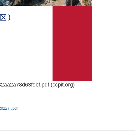
aa2a78d63f9bf.pdf (ccpit.org)
2）.pdf