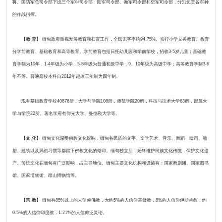
将。国防军总司令部下设三个军种司令部：陆军司令部、海军司令部和空军司令部，分别负责各军种
的作战指挥。
【教 育】
缅甸政府重视发展教育和扫盲工作，全民识字率约94.75%。实行小学义务教育。教育
分学前教育、基础教育和高等教育。学前教育包括日托幼儿园和学前学校，招收3-5岁儿童；基础教
育学制为10年，1-4年级为小学，5-8年级为普通初级中学，9、10年级为高级中学；高等教育学制3-6
年不等。普通高校本科自2012年起改三年制为四年制。
现有基础教育学校40876所，大学与学院108所，师范学院20所，科技与技术大学63所，部属大
学与学院22所。著名学府有仰光大学、曼德勒大学等。
【文 化】
缅甸文化深受佛教文化影响，缅甸各民族的文字、文学艺术、音乐、舞蹈、绘画、雕
塑、建筑以及风俗习惯等都留下佛教文化的烙印。缅甸独立后，始终维护民族文化传统，保护文化遗
产。传统文化在缅甸有广泛影响，占主导地位。缅甸主要文化机构和设施有：国家舞剧团、国家图书
馆、国家博物馆、昂山博物馆等。
【宗 教】
缅甸有85%以上的人信仰佛教，大约5%的人信仰基督教，8%的人信仰伊斯兰教，约
0.5%的人信仰印度教，1.21%的人信仰泛灵论。