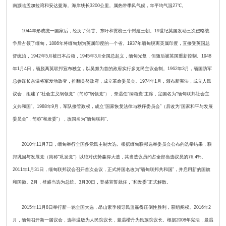
南濒临孟加拉湾和安达曼海。海岸线长3200公里。属热带季风气候，年平均气温27℃。
1044年形成统一国家后，经历了蒲甘、东吁和贡榜三个封建王朝。19世纪英国发动三次侵略战
争后占领了缅甸，1886年将缅甸划为英属印度的一个省。1937年缅甸脱离英属印度，直接受英国总
督统治，1942年5月被日本占领，1945年3月全国总起义，缅甸光复，但随后被英国重新控制。1948
年1月4日，缅脱离英联邦宣布独立，以吴努为首的政府实行多党民主议会制。1962年3月，缅国防军
总参谋长奈温将军发动政变，推翻吴努政府，成立革命委员会。1974年1月，颁布新宪法，成立人民
议会，组建了“社会主义纲领党”（简称“纲领党”），奈温任“纲领党”主席，定国名为“缅甸联邦社会主
义共和国”。1988年9月，军队接管政权，成立“国家恢复法律与秩序委员会”（后改为“国家和平与发展
委员会”，简称“和发委”），改国名为“缅甸联邦”。
2010年11月7日，缅甸举行全国多党民主制大选。根据缅甸联邦选举委员会公布的选举结果，联
邦巩固与发展党（简称“巩发党”）以绝对优势赢得大选，其当选议员约占全部当选议员的76.4%。
2011年1月31日，缅甸联邦议会召开首次会议，正式将国名改为“缅甸联邦共和国”，并启用新的国旗
和国徽。2月，登盛当选为总统。3月30日，登盛宣誓就任，“和发委”正式解散。
2015年11月8日举行新一轮全国大选，昂山素季领导民盟赢得压倒性胜利，获组阁权。2016年2
月，缅甸召开新一届议会，选举温敏为人民院议长，曼温楷丹为民族院议长。根据2008年宪法，曼温