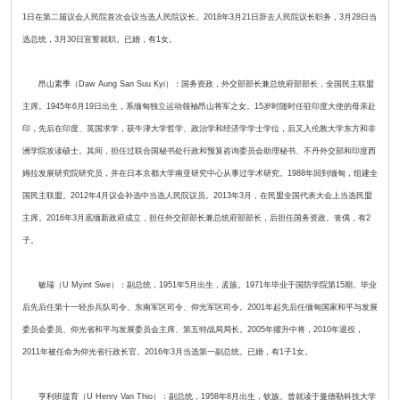
1日在第二届议会人民院首次会议当选人民院议长。2018年3月21日辞去人民院议长职务，3月28日当
选总统，3月30日宣誓就职。已婚，有1女。
昂山素季（Daw Aung San Suu Kyi）：国务资政，外交部部长兼总统府部部长，全国民主联盟
主席。1945年6月19日出生，系缅甸独立运动领袖昂山将军之女。15岁时随时任驻印度大使的母亲赴
印，先后在印度、英国求学，获牛津大学哲学、政治学和经济学学士学位，后又入伦敦大学东方和非
洲学院攻读硕士。其间，担任过联合国秘书处行政和预算咨询委员会助理秘书、不丹外交部和印度西
姆拉发展研究院研究员，并在日本京都大学南亚研究中心从事过学术研究。1988年回到缅甸，组建全
国民主联盟。2012年4月议会补选中当选人民院议员。2013年3月，在民盟全国代表大会上当选民盟
主席。2016年3月底缅新政府成立，担任外交部部长兼总统府部部长，后担任国务资政。丧偶，有2
子。
敏瑞（U Myint Swe）：副总统，1951年5月出生，孟族。1971年毕业于国防学院第15期。毕业
后先后任第十一轻步兵队司令、东南军区司令、仰光军区司令。2001年起先后任缅甸国家和平与发展
委员会委员、仰光省和平与发展委员会主席、第五特战局局长。2005年擢升中将，2010年退役，
2011年被任命为仰光省行政长官。2016年3月当选第一副总统。已婚，有1子1女。
亨利班提育（U Henry Van Thio）：副总统，1958年8月出生，钦族。曾就读于曼德勒科技大学