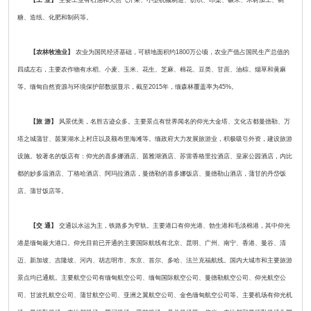
【工 业】
主要工业有石油和天然气开采、小型机械制造、纺织、印染、碾米、木材加工、制
糖、造纸、化肥和制药等。
【农林牧渔业】
农业为国民经济基础，可耕地面积约1800万公顷，农业产值占国民生产总值的
四成左右，主要农作物有水稻、小麦、玉米、花生、芝麻、棉花、豆类、甘蔗、油棕、烟草和黄麻
等。缅甸自然资源与环境保护部数据显示，截至2015年，缅森林覆盖率为45%。
【旅 游】
风景优美，名胜古迹众多。主要景点有世界闻名的仰光大金塔、文化古都曼德勒、万
塔之城蒲甘、茵莱湖水上村庄以及额布里海滩等。缅政府大力发展旅游业，积极吸引外资，建设旅游
设施。较著名的饭店有：仰光的喜多娜酒店、茵雅湖酒店、苏雷香格里拉酒店、皇家公园酒店，内比
都的妙多温酒店、丁格哈酒店、阿玛拉酒店，曼德勒的喜多娜饭店、曼德勒山酒店，蒲甘的丹岱饭
店、蒲甘饭店等。
【交 通】
交通以水运为主，铁路多为窄轨。主要港口有仰光港、勃生港和毛淡棉港，其中仰光
港是缅甸最大港口。仰光目前已开通的主要国际航线有北京、昆明、广州、南宁、香港、曼谷、清
迈、新加坡、吉隆坡、河内、胡志明市、东京、首尔、多哈、法兰克福航线。国内大城市和主要旅游
景点均已通航。主要航空公司有缅甸航空公司、缅甸国际航空公司、曼德勒航空公司、仰光航空公
司、甘波扎航空公司、蒲甘航空公司、亚洲之翼航空公司、金色缅甸航空公司等。主要机场有仰光机