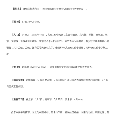
【国 名】
缅甸联邦共和国（The Republic of the Union of Myanmar）。
【面 积】
676578平方公里。
【人 口】
5458万（2020年4月），共有135个民族，主要有缅族、克伦族、掸族、克钦族、钦
族、克耶族、孟族和若开族等，缅族约占总人口的65%。官方语言为缅甸语，各少数民族均有自己的
语言，其中克钦、克伦、掸和孟等民族有文字。全国85%以上的人信奉佛教，约8%的人信奉伊斯兰
教。
【首 都】
内比都（Nay Pyi Taw）。同缅甸有外交关系的国家将使馆设在仰光。
【国家元首】
总统温敏（U Win Myint），2018年3月28日当选为缅甸联邦共和国总统，3月30
日正式宣誓就职。
【重要节日】
独立节：1月4日；建军节：3月27日；泼水节：4月中旬。
位于中南半岛西部。东北与中国毗邻，西北与印度、孟加拉国相接，东南与老挝、泰国交界，西