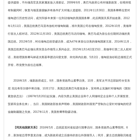
提供援助，不向缅高官及其家属发放入境签证。2009年9月，奥巴马政府公布对缅新政策，在维持现
有制裁同时，恢复与缅直接接触并有条件扩大对缅人道援助。2011年11月30日，美国务卿希拉里对
缅甸进行历史性访问，成为50多年来第一位到访缅甸的美国国务卿，此后两国关系开始改善。2012
年1月11日，美国总统奥巴马宣布放松对缅甸制裁，准许美国公司在缅甸投资。2012年10月，美缅举
行首次人权对话。2012年11月19日，美国总统奥巴马访问缅甸。奥巴马成为首位在任期间访缅的美
国总统。2013年5月，时任缅甸总统登盛访美，成为47年来首位访美的缅甸国家元首。2014年11月，
美国总统奥巴马赴缅出席东亚合作领导人系列会议。2015年1月14日至15日，美缅举行第二次人权对
话，美助理国务卿马林诺夫斯基率团访问密支那、仰光和内比都。5月2日，缅甸驻洛杉矶总领馆正式
开馆，昂觉赞为首任总领事。
2016年3月，缅新政府成立。9月，国务资政昂山素季访美。10月，美军太平洋总部副司令安东
尼·克拉奇菲尔德中将访缅。10月17日，美国总统奥巴马签发政令，宣布终止实施针对缅甸的《国别
紧急状态法》（1997年5月20日起实施，内容为禁止美国企业和个人同缅特定企业和个人开展投资、
贸易等业务往来）。当日，美国财政部发表声明称，美国财政部外国资产管制办公室针对缅甸的经济
金融制裁随之失效。2017年11月，美国务卿蒂勒森访缅。
【同其他国家关系】
2016年5月，总统廷觉对老挝进行国事访问，国务资政昂山素季陪同。6
月，新加坡总理李显龙访缅，成为新政府成立后接待的首位外国领导人；同月，蒙古总统额勒贝格道