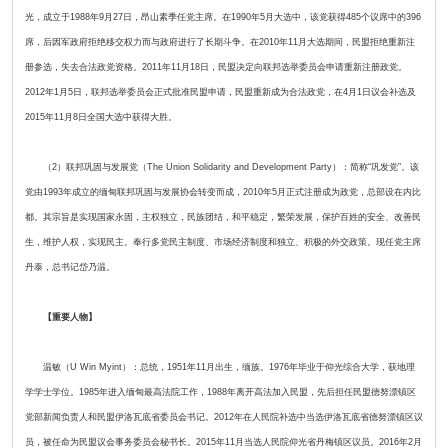
光，成立于1988年9月27日，昂山素季任党主席。在1990年5月大选中，该党获得485个议席中的396
席，后因军政府拒绝移交权力而与政府进行了长期斗争。在2010年11月大选期间，民盟拒绝重新注
册参选，失去合法政党资格。2011年11月18日，民盟决定向联邦选举委员会申请重新注册政党。
2012年1月5日，联邦选举委员会正式批准民盟申请，民盟重新成为合法政党，在4月1日议会补选及
2015年11月8日全国大选中获得大胜。
（2）联邦巩固与发展党（The Union Solidarity and Development Party）：简称“巩发党”。该
党由1993年成立的缅甸联邦巩固与发展协会转变而成，2010年5月正式注册成为政党，总部设在内比
都。其宗旨是实现国家永固，主权独立，民族团结，和平稳定，繁荣发展，保护百姓的安全、改善民
生，维护人权，实现民主。奉行多党民主制度、市场经济制度和独立、积极的外交政策。现任党主席
丹泰，总书记岱乃温。
【重要人物】
温敏（U Win Myint）：总统，1951年11月出生，缅族。1976年毕业于仰光综合大学，获地理
学学士学位。1985年进入缅甸最高法院工作，1988年离开高法加入民盟，先后担任民盟德努漂镇区
党部新闻负责人和民盟伊洛瓦底省委员会书记。2012年在人民院补选中当选伊洛瓦底省德努漂镇区议
员，被任命为民盟议会事务委员会秘书长。2015年11月当选人民院仰光省丹梅镇区议员。2016年2月