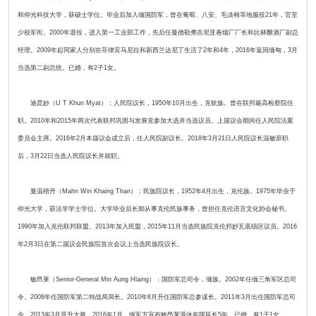
和仰光科技大学，获硕士学位。毕业后加入缅国防军，曾在葡萄、八安、毛淡棉等地服役21年，官至
少校军衔。2000年退役，进入第一工业部工作，先后任曼德勒弗吉尼亚卷烟厂厂长和比林酿酒厂副总
经理。2009年起同家人分别在菲律宾马尼拉和新西兰达尼丁生活了2年和4年，2016年返回缅甸，3月
当选第二副总统。已婚，有2子1女。
迪昆妙（U T Khun Myat）：人民院议长，1950年10月出生，克钦族。曾在联邦最高检察院任
职。2010年和2015年两次代表联邦巩固与发展党参加大选并当选议员。上届议会期间任人民院法案
委员会主席。2016年2月本届议会成立后，任人民院副议长。2018年3月21日人民院议长温敏辞职
后，3月22日当选人民院议长并就职。
曼温楷丹（Mahn Win Khaing Than）：民族院议长，1952年4月出生，克伦族。1975年毕业于
仰光大学，获法学学士学位。大学毕业后长期从事克伦民族事务，曾担任克伦语言文化协会秘书。
1990年加入克伦联邦联盟。2013年加入民盟，2015年11月当选民族院克伦邦妙瓦底镇区议员。2016
年2月3日在第二届议会民族院首次会议上当选民族院议长。
敏昂莱（Senior-General Min Aung Hlaing）：国防军总司令，缅族。2002年任缅三角军区总司
令。2008年任国防军第二特战局局长。2010年8月升任国防军总参谋长。2011年3月出任国防军总司
令。2013年3月晋升大将。2016年1月，缅军方宣布敏昂莱退休年限延长5年。已婚，有1子1女。