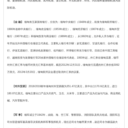
场、曼德勒机场、内比都机场、黑河机场、蒲甘机场、丹兑机场等，仰光、内比都和曼德勒机场为国
际机场。
【金 融】
缅甸有五家国有银行，分别为：缅甸中央银行（1948年成立，前身为缅甸联邦银行，
1990年改称中央银行）、缅甸农业银行（1953年成立）、缅甸经济银行（1967年成立）、缅甸外贸
银行（1967年成立）和缅甸投资与商业银行（1989年成立）。从1992年起，允许私人开办银行，近
年开始允许外国银行在缅设立代表处。主要私人银行有19家：妙瓦底银行、甘波扎银行、合作社银
行、伊洛瓦底银行、亚洲绿色发展银行、佑玛银行、环球银行和东方银行等。目前已有中国工商银
行、越南投资与发展银行等20余家外国银行在缅设有代表处。1993年起，外汇券在缅甸流通，缅币
对外汇券汇率与缅币对美元汇率基本相同，截至2012年12月31日，缅甸发行流通的外汇券价值3092
万美元。2013年3月20日，缅甸联邦议会通过取消外汇券的议案。
【对外贸易】
2018/2019财年缅甸对外贸易额为351.47亿美元，其中出口170.6亿美元，进口
180.87亿美元。缅甸主要出口产品为天然气、玉石、大米等，主要进口产品为石油与汽油、商业用机
械、汽车零配件等。
【军 事】
缅军成立于1942年，由陆、海、空三军、警察部队、消防部队及民兵组成。国防军总
司令部是缅军最高领导决策机构和军事指挥机关，现任总司令为敏昂莱大将，副总司令为梭温副大