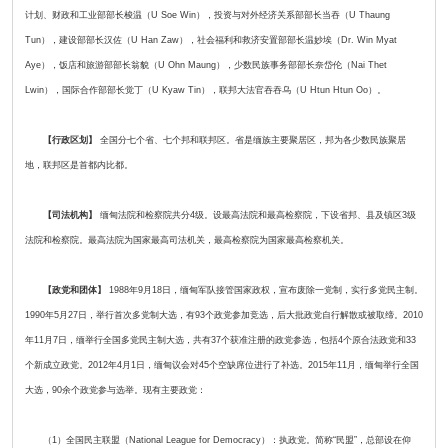
计划、财政和工业部部长梭温（U Soe Win），投资与对外经济关系部部长当吞（U Thaung
Tun），建设部部长汉佐（U Han Zaw），社会福利和救济安置部部长温妙埃（Dr. Win Myat
Aye），饭店和旅游部部长翁貌（U Ohn Maung），少数民族事务部部长奈岱伦（Nai Thet
Lwin），国际合作部部长觉丁（U Kyaw Tin），联邦大法官吞吞乌（U Htun Htun Oo）。
【行政区划】
全国分七个省、七个邦和联邦区。省是缅族主要聚居区，邦为各少数民族聚居
地，联邦区是首都内比都。
【司法机构】
缅甸法院和检察院共分4级。设最高法院和最高检察院，下设省邦、县及镇区3级
法院和检察院。最高法院为国家最高司法机关，最高检察院为国家最高检察机关。
【政党和团体】
1988年9月18日，缅甸军队接管国家政权，宣布废除一党制，实行多党民主制。
1990年5月27日，举行首次多党制大选，有93个政党参加竞选，后大批政党自行解散或被取缔。2010
年11月7日，缅举行全国多党民主制大选，共有37个获准注册的政党参选，包括4个原合法政党和33
个新成立政党。2012年4月1日，缅甸议会对45个空缺席位进行了补选。2015年11月，缅甸举行全国
大选，90余个政党参与选举。现有主要政党：
（1）全国民主联盟（National League for Democracy）：执政党。简称“民盟”，总部设在仰