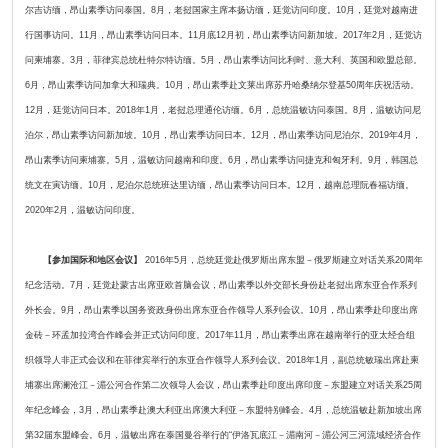
尔吉访缅，昂山素季访问泰国。8月，老挝国家主席本扬访缅，廷觉访问印度。10月，廷觉对越南进
行国事访问。11月，昂山素季访问日本。11月底12月初，昂山素季访问新加坡。2017年2月，廷觉访
问柬埔寨。3月，菲律宾总统杜特尔特访缅。5月，昂山素季访问比利时、意大利、英国和欧盟总部。
6月，昂山素季访问加拿大和瑞典。10月，昂山素季赴文莱出席苏丹哈桑纳尔登基50周年庆祝活动。
12月，廷觉访问日本。2018年1月，老挝总理通伦访缅。6月，总统温敏访问泰国。8月，温敏访问尼
泊尔，昂山素季访问新加坡。10月，昂山素季访问日本。12月，昂山素季访问尼泊尔。2019年4月，
昂山素季访问柬埔寨。5月，温敏访问越南和印度。6月，昂山素季访问捷克和匈牙利。9月，韩国总
统文在寅访缅。10月，尼泊尔总统班达里访缅，昂山素季访问日本。12月，越南总理阮春福访缅。
2020年2月，温敏访问印度。
【参加国际和地区会议】
2016年5月，总统廷觉赴俄罗斯出席东盟－俄罗斯建立对话关系20周年
纪念活动。7月，廷觉赴蒙古出席亚欧首脑会议，昂山素季以外交部长身份赴老挝出席东亚合作系列
外长会。9月，昂山素季以国务资政身份出席东亚合作领导人系列会议。10月，昂山素季赴印度出席
金砖－环孟加拉湾合作峰会并正式访问印度。2017年11月，昂山素季出席在越南举行的亚太经合组
织领导人非正式会议和在菲律宾举行的东亚合作领导人系列会议。2018年1月，副总统敏瑞出席赴柬
埔寨出席澜沧江－湄公河合作第二次领导人会议，昂山素季赴印度出席印度－东盟建立对话关系25周
年纪念峰会，3月，昂山素季赴澳大利亚出席澳大利亚－东盟特别峰会。4月，总统温敏赴新加坡出席
第32届东盟峰会。6月，温敏出席在泰国曼谷举行的“伊洛瓦底江－湄南河－湄公河三河流域经济合作