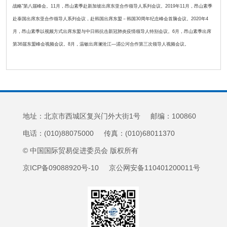
战略”第八届峰会。11月，昂山素季赴新加坡出席东亚合作领导人系列会议。2019年11月，昂山素季
赴泰国出席东亚合作领导人系列会议，赴韩国出席东盟－韩国30周年纪念峰会首脑会议。2020年4
月，昂山素季以视频方式出席东盟与中日韩抗击新冠肺炎疫情领导人特别会议。6月，昂山素季出席
第36届东盟峰会视频会议。8月，温敏出席澜沧江—湄公河合作第三次领导人视频会议。
地址：北京市西城区复兴门外大街1号 邮编：100860
电话：(010)88075000 传真：(010)68011370
© 中国国际贸易促进委员会 版权所有
京ICP备09088920号-10 京公网安备110401200011号