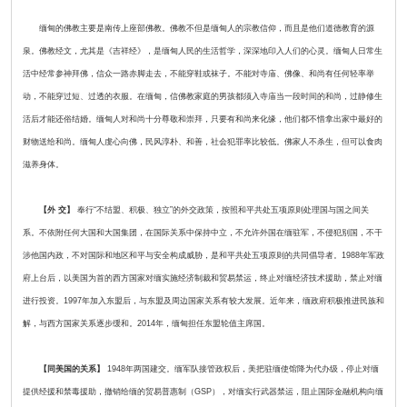
缅甸的佛教主要是南传上座部佛教。佛教不但是缅甸人的宗教信仰，而且是他们道德教育的源
泉。佛教经文，尤其是《吉祥经》，是缅甸人民的生活哲学，深深地印入人们的心灵。缅甸人日常生
活中经常参神拜佛，信众一路赤脚走去，不能穿鞋或袜子。不能对寺庙、佛像、和尚有任何轻率举
动，不能穿过短、过透的衣服。在缅甸，信佛教家庭的男孩都须入寺庙当一段时间的和尚，过静修生
活后才能还俗结婚。缅甸人对和尚十分尊敬和崇拜，只要有和尚来化缘，他们都不惜拿出家中最好的
财物送给和尚。缅甸人虔心向佛，民风淳朴、和善，社会犯罪率比较低。佛家人不杀生，但可以食肉
滋养身体。
【外 交】
奉行“不结盟、积极、独立”的外交政策，按照和平共处五项原则处理国与国之间关
系。不依附任何大国和大国集团，在国际关系中保持中立，不允许外国在缅驻军，不侵犯别国，不干
涉他国内政，不对国际和地区和平与安全构成威胁，是和平共处五项原则的共同倡导者。1988年军政
府上台后，以美国为首的西方国家对缅实施经济制裁和贸易禁运，终止对缅经济技术援助，禁止对缅
进行投资。1997年加入东盟后，与东盟及周边国家关系有较大发展。近年来，缅政府积极推进民族和
解，与西方国家关系逐步缓和。2014年，缅甸担任东盟轮值主席国。
【同美国的关系】
1948年两国建交。缅军队接管政权后，美把驻缅使馆降为代办级，停止对缅
提供经援和禁毒援助，撤销给缅的贸易普惠制（GSP），对缅实行武器禁运，阻止国际金融机构向缅