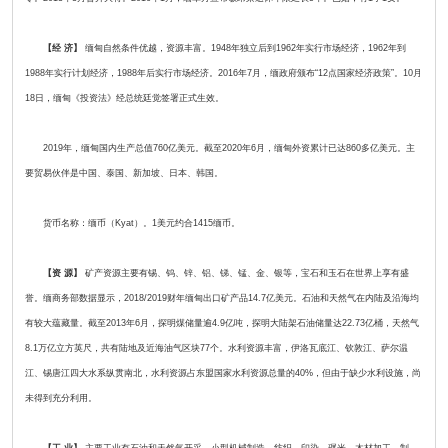
【经 济】
缅甸自然条件优越，资源丰富。1948年独立后到1962年实行市场经济，1962年到
1988年实行计划经济，1988年后实行市场经济。2016年7月，缅政府颁布“12点国家经济政策”。10月
18日，缅甸《投资法》经总统廷觉签署正式生效。
2019年，缅甸国内生产总值760亿美元。截至2020年6月，缅甸外资累计已达860多亿美元。主
要贸易伙伴是中国、泰国、新加坡、日本、韩国。
货币名称：缅币（Kyat）。1美元约合1415缅币。
【资 源】
矿产资源主要有锡、钨、锌、铝、锑、锰、金、银等，宝石和玉石在世界上享有盛
誉。缅商务部数据显示，2018/2019财年缅甸出口矿产品14.7亿美元。石油和天然气在内陆及沿海均
有较大蕴藏量。截至2013年6月，探明煤储量逾4.9亿吨，探明大陆架石油储量达22.73亿桶，天然气
8.1万亿立方英尺，共有陆地及近海油气区块77个。水利资源丰富，伊洛瓦底江、钦敦江、萨尔温
江、锡唐江四大水系纵贯南北，水利资源占东盟国家水利资源总量的40%，但由于缺少水利设施，尚
未得到充分利用。