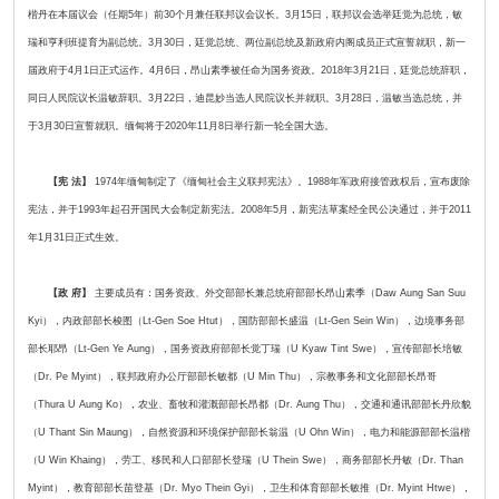
楷丹在本届议会（任期5年）前30个月兼任联邦议会议长。3月15日，联邦议会选举廷觉为总统，敏
瑞和亨利班提育为副总统。3月30日，廷觉总统、两位副总统及新政府内阁成员正式宣誓就职，新一
届政府于4月1日正式运作。4月6日，昂山素季被任命为国务资政。2018年3月21日，廷觉总统辞职，
同日人民院议长温敏辞职。3月22日，迪昆妙当选人民院议长并就职。3月28日，温敏当选总统，并
于3月30日宣誓就职。缅甸将于2020年11月8日举行新一轮全国大选。
【宪 法】
1974年缅甸制定了《缅甸社会主义联邦宪法》。1988年军政府接管政权后，宣布废除
宪法，并于1993年起召开国民大会制定新宪法。2008年5月，新宪法草案经全民公决通过，并于2011
年1月31日正式生效。
【政 府】
主要成员有：国务资政、外交部部长兼总统府部部长昂山素季（Daw Aung San Suu
Kyi），内政部部长梭图（Lt-Gen Soe Htut），国防部部长盛温（Lt-Gen Sein Win），边境事务部
部长耶昂（Lt-Gen Ye Aung），国务资政府部部长觉丁瑞（U Kyaw Tint Swe），宣传部部长培敏
（Dr. Pe Myint），联邦政府办公厅部部长敏都（U Min Thu），宗教事务和文化部部长昂哥
（Thura U Aung Ko），农业、畜牧和灌溉部部长昂都（Dr. Aung Thu），交通和通讯部部长丹欣貌
（U Thant Sin Maung），自然资源和环境保护部部长翁温（U Ohn Win），电力和能源部部长温楷
（U Win Khaing），劳工、移民和人口部部长登瑞（U Thein Swe），商务部部长丹敏（Dr. Than
Myint），教育部部长苗登基（Dr. Myo Thein Gyi），卫生和体育部部长敏推（Dr. Myint Htwe），