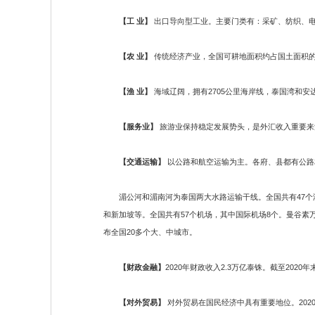
【工 业】
出口导向型工业。主要门类有：采矿、纺织、
【农 业】
传统经济产业，全国可耕地面积约占国土面积的
【渔 业】
海域辽阔，拥有2705公里海岸线，泰国湾和
【服务业】
旅游业保持稳定发展势头，是外汇收入重要来
【交通运输】
以公路和航空运输为主。各府、县都有公路
湄公河和湄南河为泰国两大水路运输干线。全国共有47个港
和新加坡等。全国共有57个机场，其中国际机场8个。曼谷素
布全国20多个大、中城市。
【财政金融】
2020年财政收入2.3万亿泰铢。截至2020
【对外贸易】
对外贸易在国民经济中具有重要地位。2020年