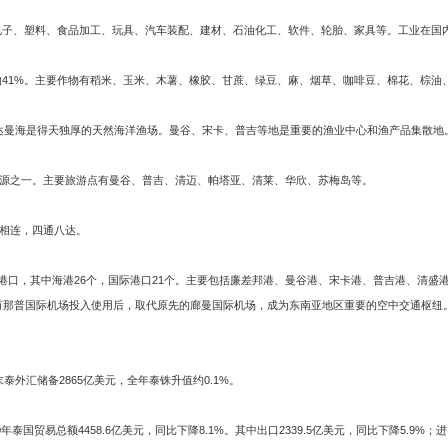
电子、塑料、食品加工、玩具、汽车装配、建材、石油化工、软件、轮胎、家具等。工业在国
41%。主要作物有稻米、玉米、木薯、橡胶、甘蔗、绿豆、麻、烟草、咖啡豆、棉花、棕油
安达曼海是得天独厚的天然海洋渔场。曼谷、宋卡、普吉等地是重要的渔业中心和渔产品集散
源之一。主要旅游点有曼谷、普吉、清迈、帕塔亚、清莱、华欣、苏梅岛等。
相连，四通八达。
口，其中海港26个，国际港口21个。主要包括廉差邦港、曼谷港、宋卡港、普吉港、清盛
万那普国际机场投入使用后，取代原先的廊曼国际机场，成为东南亚地区重要的空中交通枢纽
年末泰外汇储备2865亿美元，全年泰铢升值约0.1%。
泰国贸易总额4458.6亿美元，同比下降8.1%。其中出口2339.5亿美元，同比下降5.9%；进