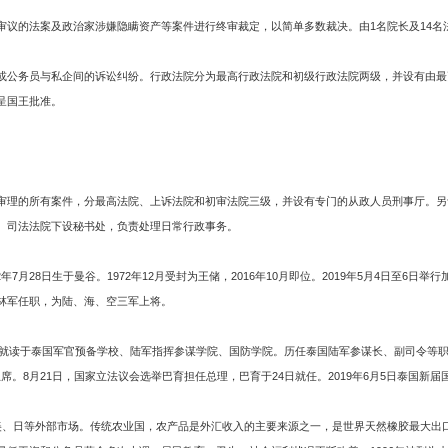
的法案及政治家涉嫌隐瞒资产等案件进行终审裁定，以简单多数裁决。由1名院长及14名
公务员与私企间的诉讼纠纷。行政法院分为最高行政法院和初级行政法院两级，并设有由最
呈国王批准。
的所有案件，分最高法院、上诉法院和初审法院三级，并设有专门的从政人员刑事厅。另设
。司法法院下设秘书处，负责处理日常行政事务。
年7月28日生于曼谷。1972年12月受封为王储，2016年10月即位。2019年5月4日至6
林军任职，为陆、海、空三军上将。
就读于泰国军官预备学校、陆军指挥参谋学院、国防学院。历任泰国陆军参谋长、副司令等职，201
主席。8月21日，国家立法议会选举巴育担任总理，巴育于24日就任。2019年6月5日泰国
、日等外部市场。传统农业国，农产品是外汇收入的主要来源之一，是世界天然橡胶最大出口