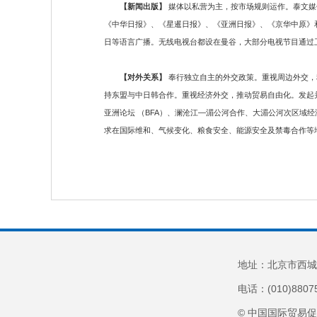
【新闻出版】
媒体以私营为主，按市场规则运作。泰文媒
《中华日报》、《星暹日报》、《亚洲日报》、《京华中原》
日等语言广播。无线电视台都设在曼谷，大部分电视节目通过
【对外关系】
奉行独立自主的外交政策。重视周边外交，积
持东盟与中日韩合作。重视经济外交，推动贸易自由化。发起并
亚洲论坛 （BFA）、澜沧江—湄公河合作、大湄公河次区域经
求在国际维和、气候变化、粮食安全、能源安全及禁毒合作等地区
地址：北京市西城
电话：(010)8807
© 中国国际贸易