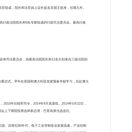
法官组成，院长和法官由上议长提名呈国王批准，任期九年。
高行政法院院长和9名专家组成的行政司法委员会。最高行政
有司法委员会，由最高法院院长和12名分别来自三级法院的
日举行加冕仪式。早年在英国和澳大利亚皇家预备学校学习，后赴澳大
0年任陆军司令，2014年9月底退役。2014年5月22日，
新届国会上下两院投票选举新总理，巴育高票当选连任。
国。20世纪80年代，电子工业等制造业发展迅速，产业结构