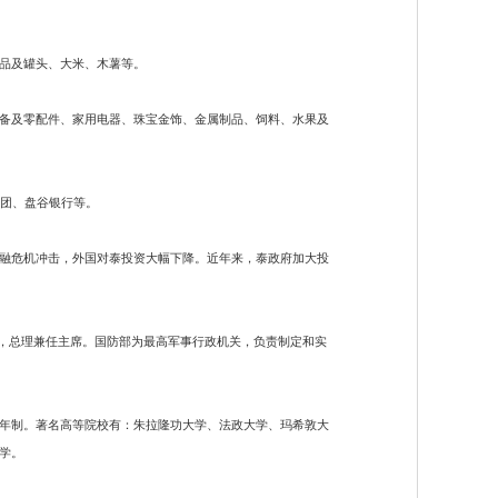
品及罐头、大米、木薯等。
备及零配件、家用电器、珠宝金饰、金属制品、饲料、水果及
集团、盘谷银行等。
亚洲金融危机冲击，外国对泰投资大幅下降。近年来，泰政府加大投
阁，总理兼任主席。国防部为最高军事行政机关，负责制定和实
为5年制。著名高等院校有：朱拉隆功大学、法政大学、玛希敦大
学。