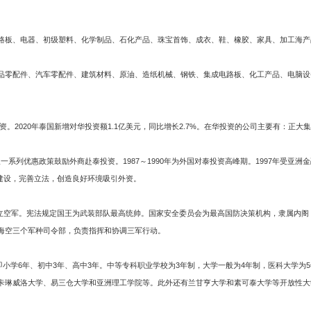
板、电器、初级塑料、化学制品、石化产品、珠宝首饰、成衣、鞋、橡胶、家具、加工海产
零配件、汽车零配件、建筑材料、原油、造纸机械、钢铁、集成电路板、化工产品、电脑设
。2020年泰国新增对华投资额1.1亿美元，同比增长2.7%。在华投资的公司主要有：正大
取一系列优惠政策鼓励外商赴泰投资。1987～1990年为外国对泰投资高峰期。1997年受
设施建设，完善立法，创造良好环境吸引外资。
年建立空军。宪法规定国王为武装部队最高统帅。国家安全委员会为最高国防决策机构，隶属内
海空三个军种司令部，负责指挥和协调三军行动。
即小学6年、初中3年、高中3年。中等专科职业学校为3年制，大学一般为4年制，医科大学
卡琳威洛大学、易三仓大学和亚洲理工学院等。此外还有兰甘亨大学和素可泰大学等开放性大