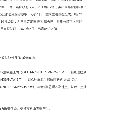
席。8月，英拉政府成立。2013年12月，英拉宣布解散国会下
稳团”名义接管政权。7月31日，国家立法议会组成。8月21
6年10月13日，九世王普密蓬·阿杜德去世，哇集拉隆功国王即
员宣誓就职。2020年8月，巴育改组内阁。
上议院议长蓬佩·威奇春猜。
差上将（GEN.PRAYUT CHAN-O-CHA），副总理巴威
 LAKSANAWISIT），副总理兼卫生部长阿努廷·参威拉军
NAPONG PUNMEECHAOW）等6位副总理以及外交、财政、交通
由内政部任命。曼谷市长由直选产生。