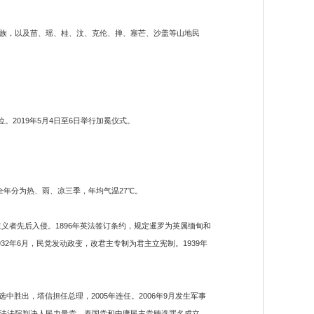
高棉族，以及苗、瑶、桂、汶、克伦、掸、塞芒、沙盖等山地民
10月即位。2019年5月4日至6日举行加冕仪式。
年分为热、雨、凉三季，年均气温27℃。
义者先后入侵。1896年英法签订条约，规定暹罗为英属缅甸和
2年6月，民党发动政变，改君主专制为君主立宪制。1939年
胜出，塔信担任总理，2005年连任。2006年9月发生军事
，宪法法院判决人民力量党、泰国党和中庸民主党贿选罪名成立，