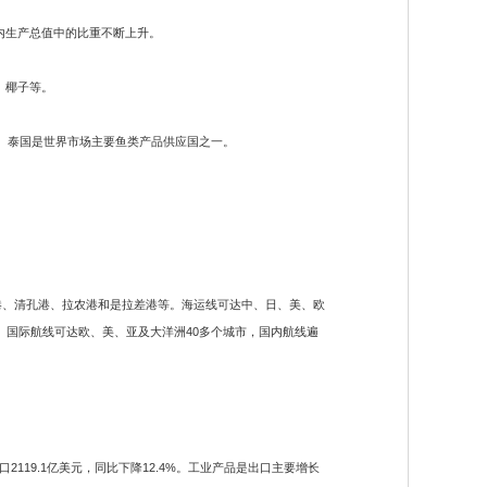
内生产总值中的比重不断上升。
、椰子等。
地。泰国是世界市场主要鱼类产品供应国之一。
港、清孔港、拉农港和是拉差港等。海运线可达中、日、美、欧
。国际航线可达欧、美、亚及大洋洲40多个城市，国内航线遍
口2119.1亿美元，同比下降12.4%。工业产品是出口主要增长