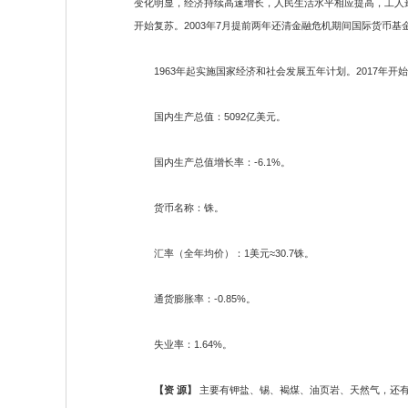
变化明显，经济持续高速增长，人民生活水平相应提高，工人最
开始复苏。2003年7月提前两年还清金融危机期间国际货币基
1963年起实施国家经济和社会发展五年计划。2017年开始
国内生产总值：5092亿美元。
国内生产总值增长率：-6.1%。
货币名称：铢。
汇率（全年均价）：1美元≈30.7铢。
通货膨胀率：-0.85%。
失业率：1.64%。
【资 源】
主要有钾盐、锡、褐煤、油页岩、天然气，还