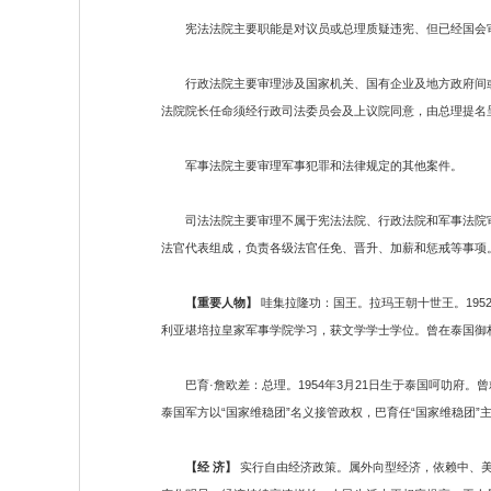
宪法法院主要职能是对议员或总理质疑违宪、但已经国会审议
行政法院主要审理涉及国家机关、国有企业及地方政府间或
法院院长任命须经行政司法委员会及上议院同意，由总理提名
军事法院主要审理军事犯罪和法律规定的其他案件。
司法法院主要审理不属于宪法法院、行政法院和军事法院审理
法官代表组成，负责各级法官任免、晋升、加薪和惩戒等事项
【重要人物】
哇集拉隆功：国王。拉玛王朝十世王。1952
利亚堪培拉皇家军事学院学习，获文学学士学位。曾在泰国御
巴育·詹欧差：总理。1954年3月21日生于泰国呵叻府。曾
泰国军方以“国家维稳团”名义接管政权，巴育任“国家维稳团”
【经 济】
实行自由经济政策。属外向型经济，依赖中、美