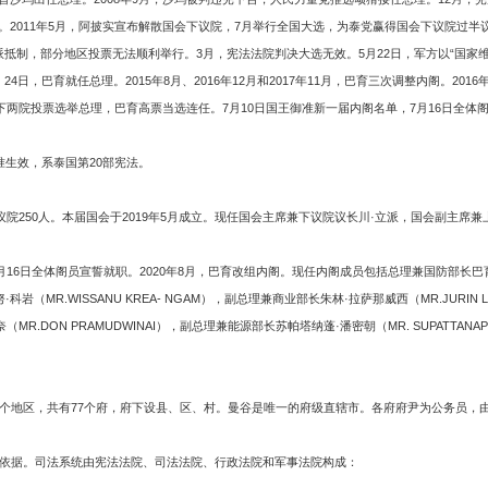
。2011年5月，阿披实宣布解散国会下议院，7月举行全国大选，为泰党赢得国会下议院过半议
派抵制，部分地区投票无法顺利举行。3月，宪法法院判决大选无效。5月22日，军方以“国家维
日，巴育就任总理。2015年8月、2016年12月和2017年11月，巴育三次调整内阁。201
上下两院投票选举总理，巴育高票当选连任。7月10日国王御准新一届内阁名单，7月16日全体阁
准生效，系泰国第20部宪法。
议院250人。本届国会于2019年5月成立。现任国会主席兼下议院议长川·立派，国会副主席兼
16日全体阁员宣誓就职。2020年8月，巴育改组内阁。现任内阁成员包括总理兼国防部长巴育·詹欧
·科岩（MR.WISSANU KREA- NGAM），副总理兼商业部长朱林·拉萨那威西（MR.JURIN
威奈（MR.DON PRAMUDWINAI），副总理兼能源部长苏帕塔纳蓬·潘密朝（MR. SUPATTA
个地区，共有77个府，府下设县、区、村。曼谷是唯一的府级直辖市。各府府尹为公务员，
依据。司法系统由宪法法院、司法法院、行政法院和军事法院构成：