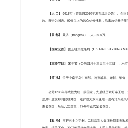
【人 口】
6619万（泰政府2020年发布统计公告）。
族。泰语为国语。90%以上的民众信仰佛教，马来族信奉伊
【首 都】
曼谷（Bangkok），人口800万。
【国家元首】
国王哇集拉隆功（HIS MAJESTY KING M
【重要节日】
宋干节（公历四月十三日至十五日）；水灯
【简 况】
位于中南半岛中南部。与柬埔寨、老挝、缅甸、
公元1238年形成较为统一的国家，先后经历素可泰王朝、大
法属印度支那间的缓冲国，暹罗成为东南亚唯一没有沦为殖民地
更名泰国，后经几次更改，1949年正式定名泰国。
【政 治】
实行君主立宪制。二战后军人集团长期掌握政权，
政变，塔信下台。2007年举行全国大选，人民力量党获胜，