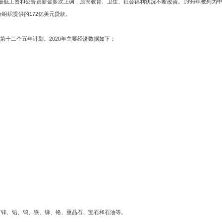
低工资和公务员薪金多次上调，居民教育、卫生、社会福利状况不断改善。1996年被列为中等收
金组织提供的172亿美元贷款。
第十二个五年计划。2020年主要经济数据如下：
有锌、铅、钨、铁、锑、铬、重晶石、宝石和石油等。