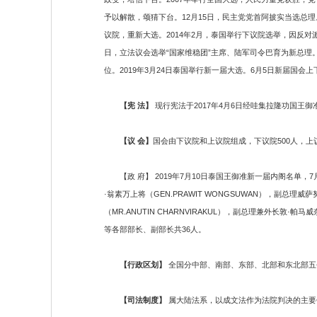
予以解散，颂猜下台。12月15日，民主党党首阿披实当选总理
议院，重新大选。2014年2月，泰国举行下议院选举，因反对
日，立法议会选举“国家维稳团”主席、陆军司令巴育为新总理。24
位。2019年3月24日泰国举行新一届大选。6月5日新届国会
【宪 法】
现行宪法于2017年4月6日经哇集拉隆功国王御
【议 会】
国会由下议院和上议院组成，下议院500人，上
【政 府】 2019年7月10日泰国王御准新一届内阁名单，7月
·翁素万上将（GEN.PRAWIT WONGSUWAN），副总理威萨努
（MR.ANUTIN CHARNVIRAKUL），副总理兼外长敦·帕马
等各部部长、副部长共36人。
【行政区划】
全国分中部、南部、东部、北部和东北部五
【司法制度】
属大陆法系，以成文法作为法院判决的主要