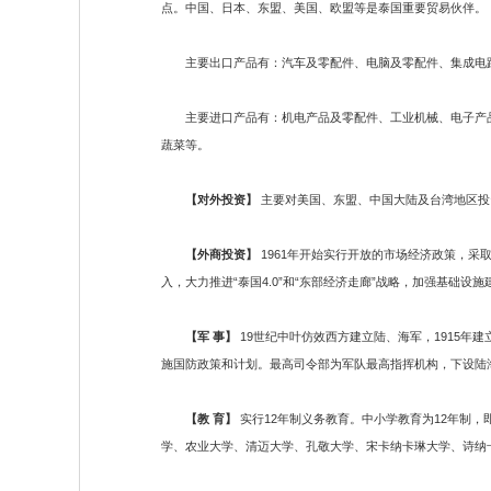
点。中国、日本、东盟、美国、欧盟等是泰国重要贸易伙伴。
主要出口产品有：汽车及零配件、电脑及零配件、集成电路
主要进口产品有：机电产品及零配件、工业机械、电子产品
蔬菜等。
【对外投资】
主要对美国、东盟、中国大陆及台湾地区投资
【外商投资】
1961年开始实行开放的市场经济政策，采
入，大力推进“泰国4.0”和“东部经济走廊”战略，加强基础
【军 事】
19世纪中叶仿效西方建立陆、海军，1915
施国防政策和计划。最高司令部为军队最高指挥机构，下设陆
【教 育】
实行12年制义务教育。中小学教育为12年制，
学、农业大学、清迈大学、孔敬大学、宋卡纳卡琳大学、诗纳