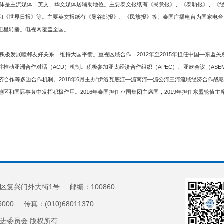
体是主流媒体，英文、华文媒体居辅助地位。主要泰文报纸有《民意报》、《泰叻报》、《
和《世界日报》等。主要英文报纸有《曼谷邮报》、《民族报》等。泰国广播电台为国家电台
卫星转播。电视网覆盖全国。
极发展睦邻友好关系，维持大国平衡。重视区域合作，2012年至2015年担任中国—东盟
推动亚洲合作对话（ACD）机制。积极参加亚太经济合作组织（APEC）、亚欧会议（ASE
济合作等多边合作机制。2018年6月主办“伊洛瓦底江—湄南河—湄公河三河流域经济合作战略
和国际事务中发挥积极作用。2016年泰国担任77国集团主席国，2019年担任东盟轮值主
区复兴门外大街1号 邮编：100860
5000 传真：(010)68011370
促进委员会 版权所有