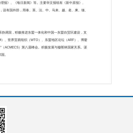
经理报》、《每日新闻》等。主要华文报纸有《新中原报》、
，设有国外部，用泰、英、法、中、马来、越、老、柬、缅、
关系协调国，积极推进东盟一体化和中国—东盟自贸区建设，支
M）、世界贸易组织（WTO）、东盟地区论坛（ARF）、博鳌
”（ACMECS）第八届峰会。积极发展与穆斯林国家关系。谋
席国。