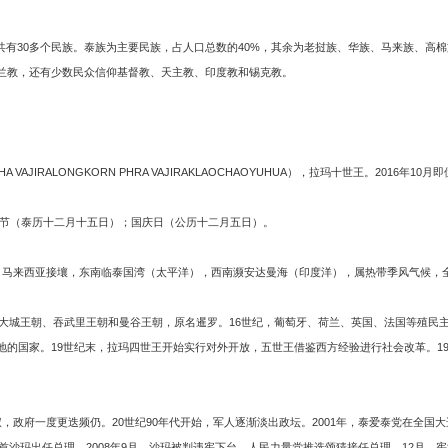
全国共有30多个民族。泰族为主要民族，占人口总数的40%，其余为老挝族、华族、马来族、
斯兰教，还有少数民众信仰基督教、天主教、印度教和锡克教。
AHA VAJIRALONGKORN PHRA VAJIRAKLAOCHAOYUHUA），拉玛十世王。2016年
节（泰历十二月十五日）；国庆日（公历十二月五日）。
马来西亚接壤，东南临泰国湾（太平洋），西南濒安达曼海（印度洋），属热带季风气候，全
城王朝、吞武里王朝和曼谷王朝，原名暹罗。16世纪，葡萄牙、荷兰、英国、法国等殖民主
的国家。19世纪末，拉玛四世王开始实行对外开放，五世王借鉴西方经验进行社会改革。193
政府一度更迭频仍。20世纪90年代开始，军人逐渐淡出政坛。2001年，泰爱泰党在全国大选中
党首沙玛出任总理。2008年9月，沙玛被判违宪下台，人民力量党推选颂猜接任总理。12月