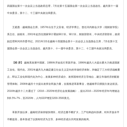
四届国会第十一次会议上当选政府总理，7月在第十五届国会第一次会议上当选连任。越共第十一届
中央委员，第十二、十三届中央政治局委员。
王庭惠：越南国会主席。1957年出生于义安省。经济学博士。曾任河内财会大学（现财政学院）
系主任、副校长，2001年起历任国家审计署副审计长、审计长，财政部部长，中央经济部部长，政府
副总理和河内市委书记。2021年3月在越南十四届国会第十一次会议上当选国会主席，7月在第十五
届国会第一次会议上当选连任。越共第十、十一届中央委员，第十二、十三届中央政治局委员。
【经 济】
越南系发展中国家。1986年开始实行革新开放。1996年越共八大提出要大力推进国家
工业化、现代化。2001年越共九大确定建立社会主义定向的市场经济体制，并确定了三大经济战略重
点，即以工业化和现代化为中心，发展多种经济成分、发挥国有经济主导地位，建立市场经济的配套
管理体制。2006年越共十大提出发挥全民族力量，全面推进革新事业，使越南早日摆脱欠发达状况。
2016年越共十二大通过了《2016～2020年经济社会发展战略》，提出2016～2020年经济年均增速达
到6.5%-7%，至2020年，人均GDP增至3200-3500美元。
革新开放以来，越南经济保持较快增长，经济总量不断扩大，三产结构趋向协调，对外开放水平
不断提高，基本形成了以国有经济为主导、多种经济成分共同发展的格局。