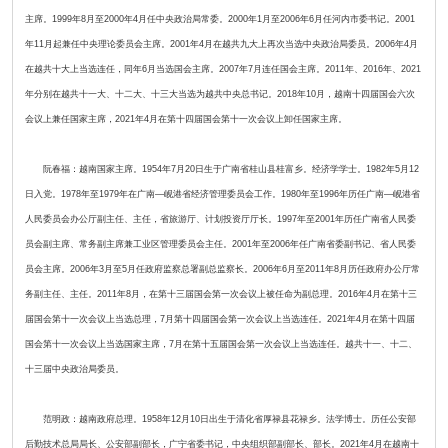
主席。1999年8月至2000年4月任中央政治局常委。2000年1月至2006年6月任河内市委书记。2001
年11月起兼任中央理论委员会主席。2001年4月在越共九大上再次当选中央政治局委员。2006年4月
在越共十大上当选连任，同年6月当选国会主席。2007年7月连任国会主席。2011年、2016年、2021
年分别在越共十一大、十二大、十三大当选为越共中央总书记。2018年10月，越南十四届国会六次
会议上兼任国家主席，2021年4月在第十四届国会第十一次会议上卸任国家主席。
阮春福：越南国家主席。1954年7月20日生于广南省桂山县桂富乡。经济学学士。1982年5月12
日入党。1978年至1979年在广南—岘港省经济管理委员会工作。1980年至1996年历任广南—岘港省
人民委员会办公厅副主任、主任，省旅游厅、计划投资厅厅长。1997年至2001年历任广南省人民委
员会副主席、常务副主席兼工业区管理委员会主任。2001年至2006年任广南省委副书记、省人民委
员会主席。2006年3月至5月任政府监察总署副总监察长。2006年6月至2011年8月历任政府办公厅常
务副主任、主任。2011年8月，在第十三届国会第一次会议上被任命为副总理。2016年4月在第十三
届国会第十一次会议上当选总理，7月第十四届国会第一次会议上当选连任。2021年4月在第十四届
国会第十一次会议上当选国家主席，7月在第十五届国会第一次会议上当选连任。越共十一、十二、
十三届中央政治局委员。
范明政：越南政府总理。1958年12月10日出生于清化省厚禄县花禄乡。法学博士。历任公安部
后勤技术总局局长、公安部副部长，广宁省委书记，中央组织部副部长、部长。2021年4月在越南十