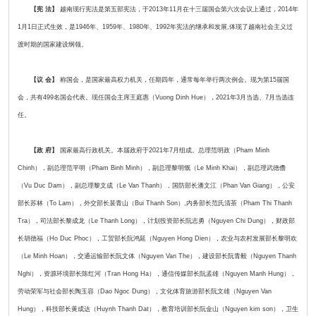
【宪 法】
越南现行宪法是第五部宪法，于2013年11月在十三届国会第六次会议上通过，2014年
1月1日正式生效，是1946年、1959年、1980年、1992年宪法的继承和发展,体现了越南社会主义过
渡时期的国家建设纲领。
【议 会】
称国会，是国家最高权力机关，任期四年，通常每年举行两次例会。现为第15届国
会，共有499名国会代表。现任国会主席王庭惠（Vuong Dinh Hue），2021年3月当选、7月当选连
任。
【政 府】
国家最高行政机关。本届政府于2021年7月组成。总理范明政（Pham Minh
Chinh），副总理范平明（Pham Binh Minh），副总理黎明慨（Le Minh Khai），副总理武德儋
（Vu Duc Dam），副总理黎文成（Le Van Thanh），国防部长潘文江（Phan Van Giang），公安
部长苏林（To Lam），外交部长裴青山（Bui Thanh Son）,内务部长范氏清茶（Pham Thi Thanh
Tra），司法部长黎成龙（Le Thanh Long），计划投资部长阮志勇（Nguyen Chi Dung），财政部
长胡德福（Ho Duc Phoc），工贸部长阮鸿延（Nguyen Hong Dien），农业与农村发展部长黎明欢
（Le Minh Hoan），交通运输部长阮文体（Nguyen Van The），建设部长阮青毅（Nguyen Thanh
Nghi），资源环境部长陈红河（Tran Hong Ha），通信传媒部长阮孟雄（Nguyen Manh Hung），
劳动荣军与社会部长陶玉容（Dao Ngoc Dung），文化体育旅游部长阮文雄（Nguyen Van
Hung），科技部长黄成达（Huynh Thanh Dat），教育培训部长阮金山（Nguyen kim son），卫生