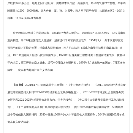
岸线长3260多公里。地处北回归线以南，属热带季风气候，高温多雨。年平均气温24℃左右。年平均
降雨量为1500～2000毫米。北方分春、夏、秋、冬四季。南方雨旱两季分明，大部分地区5～10月为
雨季，11月至次年4月为旱季。
公元968年成为独立的封建国家。1884年沦为法国保护国。1945年9月2日宣布独立，成立越南民
主共和国。同年9月法国再次入侵越南，越南进行了艰苦的抗法战争。1954年7月，关于恢复印度支
那和平的日内瓦协定签署，越南北方获得解放，南方仍由法国（后成立由美国扶植的南越政权）统
治。1961年起越南开始进行抗美救国战争，1973年1月越美在巴黎签订关于在越南结束战争、恢复和
平的协定，美军开始从南方撤走。1975年5月南方全部解放，1976年4月选出统一的国会，7月宣布全
国统一，定国名为越南社会主义共和国。
【政 治】
2021年1月召开的越共十三大通过了《十三大政治报告》、《2011-2020年经济社会发
展战略实施总结及制订2021-2030年经济社会发展战略报告》，《2016-2020年经济社会发展任务实
施评估和2021-2025年经济社会发展方向、任务的报告》、《十二届中央党建及党章执行工作总结报
告》、《十二届中央委员会履行领导职责的评估报告》，提出2025年南方解放和国家统一50周年摆
脱中等偏低收入国家行列，2030年建党100周年跨入中等偏高收入国家行列，2045年建国100周年成
为高收入发达国家。