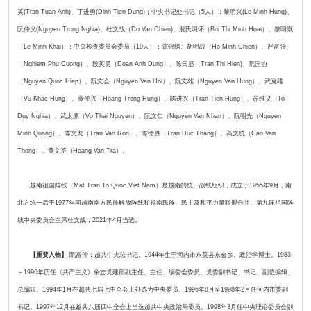
英(Tran Tuan Anh)、丁进勇(Dinh Tien Dung)；中央书记处书记（5人）：黎明兴(Le Minh Hung)、
阮仲义(Nguyen Trong Nghia)、杜文战（Do Van Chien)、裴氏明怀（Bui Thi Minh Hoai）、黎明慨
（Le Minh Khai）；中央检查委员会委员（19人）：陈锦绣、胡明战（Ho Minh Chien）、严富强
（Nghiem Phu Cuong）、段英勇（Doan Anh Dung）、陈氏显（Tran Thi Hien)、阮国协
（Nguyen Quoc Hiep）、阮文会（Nguyen Van Hoi）、阮文雄（Nguyen Van Hung）、武克雄
（Vu Khac Hung）、黄仲兴（Hoang Trong Hung）、陈进兴（Tran Tien Hung）、苏维义（To
Duy Nghia）、武太原（Vo Thai Nguyen）、阮文仁（Nguyen Van Nhan）、阮明光（Nguyen
Minh Quang）、陈文龙（Tran Van Ron）、陈德胜（Tran Duc Thang）、高文统（Cao Van
Thong）、黄文茶（Hoang Van Tra）。
越南祖国阵线（Mat Tran To Quoc Viet Nam）是越南的统一战线组织，成立于1955年9月，南
北方统一后于1977年同越南南方民族解放阵线和越南民族、民主及和平力量联盟合并。第九届祖国阵
线中央委员会主席杜文战，2021年4月当选。
【重要人物】
阮富仲：越共中央总书记。1944年生于河内市东英县东会乡。政治学博士。1983
～1996年历任《共产主义》杂志党建部副主任、主任、编委会委员、党委副书记、书记、副总编辑、
总编辑。1994年1月在越共七届七中全会上补选为中央委员。1996年8月至1998年2月任河内市委副
书记。1997年12月在越共八届四中全会上当选越共中央政治局委员。1998年3月任中央理论委员会副