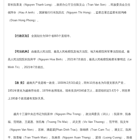
部长阮青龙（Nguyen Thanh Long），政府办公厅主任陈文山（Tran Van Son），民族委员会主任
侯阿令（Hau A lenh），国家银行行长阮氏红（Nguyen Thi Hong），监察总署总监察长段鸿峰
（Doan Hong Phong）。
【行政区划】
全国划分为58个省和5个直辖市。
【司法机构】
由最高人民法院、最高人民检察院及地方法院、地方检察院和军事法院组成。最
高人民法院院长阮和平（Nguyen Hoa Binh），2021年7月就任，最高人民检察院检察长黎明志（Le
Minh Tri），2021年7月就任。
【政 党】
越南共产党是唯一政党，1930年2月3日成立，同年10月改名为印度支那共产党，
1951年更名为越南劳动党，1976年改用现名。现有党员约540多万人，基层组织近5.6万个，同世界
上180多个政党建有党际关系。
越共十三届中央总书记为阮富仲（Nguyen Phu Trong）。政治局委员（18人）：阮富仲、阮春
福、范明政、王庭惠、张氏梅（Truong Thi Mai）、武文赏（Vo Van Thuong）、范平明、阮文年
（Nguyen Van Nen）、苏林、潘庭濯(Phan Dinh Trac)、陈锦绣（Tran Cam Tu）、潘文江、阮和
平、陈青敏（Tran Thanh Man）、阮春胜（Nguyen Xuan Thang）、梁强（Luong Cuong）、陈俊