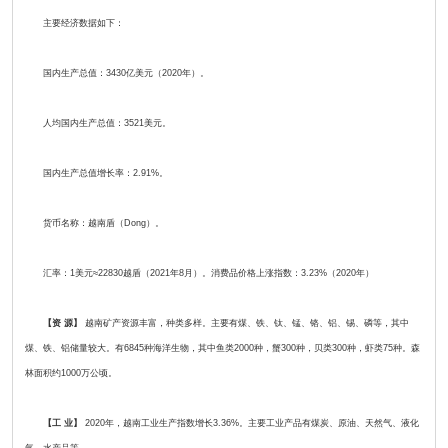
主要经济数据如下：
国内生产总值：3430亿美元（2020年）。
人均国内生产总值：3521美元。
国内生产总值增长率：2.91%。
货币名称：越南盾（Dong）。
汇率：1美元≈22830越盾（2021年8月）。消费品价格上涨指数：3.23%（2020年）
【资 源】
越南矿产资源丰富，种类多样。主要有煤、铁、钛、锰、铬、铝、锡、磷等，其中
煤、铁、铝储量较大。有6845种海洋生物，其中鱼类2000种，蟹300种，贝类300种，虾类75种。森
林面积约1000万公顷。
【工 业】
2020年，越南工业生产指数增长3.36%。主要工业产品有煤炭、原油、天然气、液化