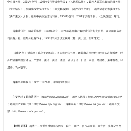
中央机关报，1951年创刊，1998年5月开设电子版；《人民军队报》，越南人民军总政治局机关报；
《大团结报》，祖国阵线中央机关报；《西贡解放报》（越文和中文版），越共胡志明市委机关报；
《共产主义》月刊，越共中央政治理论刊物，1956年创刊，2001年设电子版；《全民国防》月刊。
越南通讯社：国家通讯社，1945年创立，1976年越南南方解放通讯社与之合并。在全国各省市
均设有分社，驻外分社有27个。1998年8月开设互联网（越、英、法、西班牙文）。
“越南之声”广播电台：成立于1954年，有四套对内节目，用越南语及数种少数民族语言播音；对
外广播用中国普通话、广东话、俄语、英语、法语、西班牙语、日语、泰语、老挝语、柬埔寨语、印
尼语、马来语等。
越南中央电视台：成立于1971年，目前有9套节目。
主要网址：越南通讯社：http://www.vnanet.vn/ ；越南人民报：http://www.nhandan.org.vn/
；越南共产党电子报：http://www.cpv.org.vn/ ；越南国会：http://www.na.gov.vn/ ；越南外交
部：http://www.mofa.gov.vn/ 。
【对外关系】
越共十三大重申继续奉行独立、自主、和平、合作与发展、全方位、多样化外交