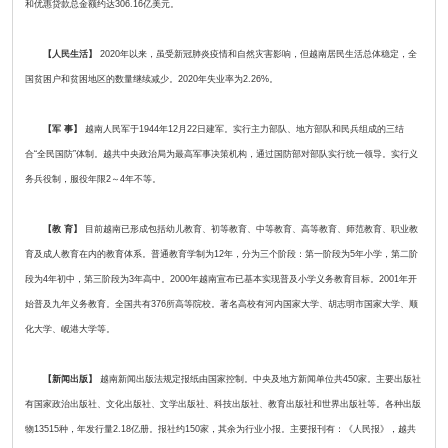
和优惠贷款总金额约达306.16亿美元。
【人民生活】
2020年以来，虽受新冠肺炎疫情和自然灾害影响，但越南居民生活总体稳定，全
国贫困户和贫困地区的数量继续减少。2020年失业率为2.26%。
【军 事】
越南人民军于1944年12月22日建军。实行主力部队、地方部队和民兵组成的三结
合“全民国防”体制。越共中央政治局为最高军事决策机构，通过国防部对部队实行统一领导。实行义
务兵役制，服役年限2～4年不等。
【教 育】
目前越南已形成包括幼儿教育、初等教育、中等教育、高等教育、师范教育、职业教
育及成人教育在内的教育体系。普通教育学制为12年，分为三个阶段：第一阶段为5年小学，第二阶
段为4年初中，第三阶段为3年高中。2000年越南宣布已基本实现普及小学义务教育目标。2001年开
始普及九年义务教育。全国共有376所高等院校。著名高校有河内国家大学、胡志明市国家大学、顺
化大学、岘港大学等。
【新闻出版】
越南新闻出版法规定报纸由国家控制。中央及地方新闻单位共450家。主要出版社
有国家政治出版社、文化出版社、文学出版社、科技出版社、教育出版社和世界出版社等。各种出版
物13515种，年发行量2.18亿册。报社约150家，其余为行业小报。主要报刊有：《人民报》，越共