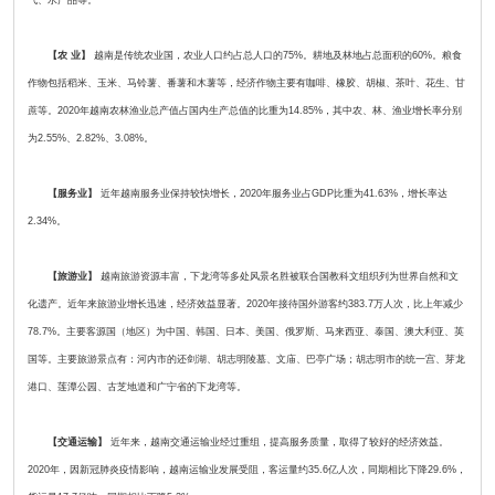
气、水产品等。
【农 业】
越南是传统农业国，农业人口约占总人口的75%。耕地及林地占总面积的60%。粮食
作物包括稻米、玉米、马铃薯、番薯和木薯等，经济作物主要有咖啡、橡胶、胡椒、茶叶、花生、甘
蔗等。2020年越南农林渔业总产值占国内生产总值的比重为14.85%，其中农、林、渔业增长率分别
为2.55%、2.82%、3.08%。
【服务业】
近年越南服务业保持较快增长，2020年服务业占GDP比重为41.63%，增长率达
2.34%。
【旅游业】
越南旅游资源丰富，下龙湾等多处风景名胜被联合国教科文组织列为世界自然和文
化遗产。近年来旅游业增长迅速，经济效益显著。2020年接待国外游客约383.7万人次，比上年减少
78.7%。主要客源国（地区）为中国、韩国、日本、美国、俄罗斯、马来西亚、泰国、澳大利亚、英
国等。主要旅游景点有：河内市的还剑湖、胡志明陵墓、文庙、巴亭广场；胡志明市的统一宫、芽龙
港口、莲潭公园、古芝地道和广宁省的下龙湾等。
【交通运输】
近年来，越南交通运输业经过重组，提高服务质量，取得了较好的经济效益。
2020年，因新冠肺炎疫情影响，越南运输业发展受阻，客运量约35.6亿人次，同期相比下降29.6%，