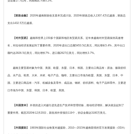
货运量17.7亿吨，同期相比下降5.2%。
【财政金融】
2020年越南财政收支基本完成计划。2020年财政总收入1307.4万亿越盾，财政总
支出1432.5万亿越盾。
【对外贸易】
越南和世界上150多个国家和地区有贸易关系。近年来越南对外贸易保持高速增
长，对拉动经济发展起到了重要作用。2020年进出口总额5453.5亿美元，同比增长5.4%，其中出口
额约达2826.5亿美元，同比增长7%，进口额2627亿美元，同比增长3.7%。
越南主要贸易对象为中国、美国、欧盟、东盟、日本、韩国。主要出口商品有：原油、服装纺织
品、水产品、鞋类、大米、木材、电子产品、咖啡。主要出口市场为欧盟、美国、东盟、日本、中
国。主要进口商品有：汽车、机械设备及零件、成品油、钢材、纺织原料、电子产品和零件。主要进
口市场为中国、东盟、韩国、日本、欧盟、美国。
【外国资本】
外资的进入对越引进先进生产技术和管理经验，推动经济增长，解决就业起到了
重要作用。截至2020年12月20日，新批准外资项目119个，协议金额达3180万美元。
【外国援助】
1993年国际社会恢复对越援助，2010—2015年越南获得的官方发展援助（ODA）