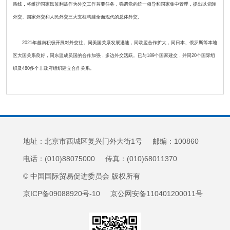
路线，将维护国家民族利益作为外交工作首要任务，强调党的统一领导和国家集中管理，提出以党际
外交、国家外交和人民外交三大支柱构建全面现代的总体外交。
2021年越南积极开展对外交往。同美国关系发展迅速，同欧盟合作扩大，同日本、俄罗斯等本地
区大国关系良好，同东盟成员国的合作加强，多边外交活跃。已与189个国家建交，并同20个国际组
织及480多个非政府组织建立合作关系。
地址：北京市西城区复兴门外大街1号 邮编：100860
电话：(010)88075000 传真：(010)68011370
© 中国国际贸易促进委员会 版权所有
京ICP备09088920号-10 京公网安备110401200011号