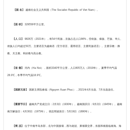
【国 名】
越南社会主义共和国（The Socialist Republic of Viet Nam）。
【面 积】
329556平方公里。
【人 口】
9826万（2021年），有54个民族，京族占总人口86%，岱依族、傣族、芒族、华人、
侬族人口均超过50万。主要语言为越南语（官方语言、通用语言、主要民族语言）。主要宗教：佛
教、天主教、和好教与高台教。
【首 都】
河内（Ha Noi），面积3340平方公里，人口805万人（2019年）。夏季平均气温
28.9℃，冬季平均气温18.9℃。
【国家元首】
国家主席阮春福（Nguyen Xuan Phuc），2021年4月当选、7月当选连任。
【重要节日】
越南共产党成立日：2月3日（1930年）。越南国庆日：9月2日（1945年）。越南
南方解放日：4月30日（1975年）。胡志明诞辰日：5月19日（1890年）。
【简 况】
位于中南半岛东部，北与中国接壤，西与老挝、柬埔寨交界，东面和南面临南海。海