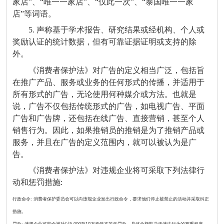
家店”、“唯一一家店”、“仅此一次”、“泰国唯一一家
店”等词语。
5. 声称基于学术报告、研究结果或经机构、个人或
奖励认证的统计数据，但有可靠证据证明或支持的除
外。
《消费者保护法》对广告的定义相当广泛，包括旨
在推广产品、服务或业务的任何形式的传播，并适用于
所有形式的广告，无论使用何种媒介或方法。也就是
说，广告不仅包括传统形式的广告，如电视广告、平面
广告和广告牌，还包括在线广告、直接营销，甚至个人
销售行为。因此，如果推销员的推销是为了推销产品或
服务，并且在广告的定义范围内，就可以被认为是广
告。
《消费者保护法》对违规企业将可采取下列法律行
动和惩罚措施:
行政命令: 消费者保护委员会可以向违规企业发出行政命令，要求他们停止被禁止的活动并采取纠正
措施。
罚款: 违规企业可能会被处以5,000至10万泰铢不等的罚款，具体金额取决于违法行为的严重程度。