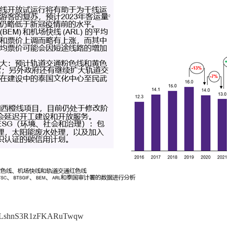
GmLshnS3R1zFKARuTwqw