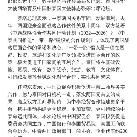
部部长素里亚、数字经济与社会部部长巴瑟、泰国驻华
大使阿塔育及中国驻泰国大使韩志强等出席论坛。
赛塔总理表示，中泰两国关系牢固、发展顺利。去
年，两国迎来全面战略合作伙伴关系十周年，双方签署
《中泰战略性合作共同行动计划（2022—2026）》《中
泰共同推进“一带一路”建设的合作规划》，体现了两国战
略层面合作的承诺和决心。“一带一路”倡议是一项在贸
易、投资、旅游和文化等广泛领域促进国际合作的政
策，极大促进了国家间的互利合作。泰国将在基础设
施、贸易、投资、数字经济、旅游、教育、文化体育、
可持续发展等领域深化对华合作，实现共同繁荣。
任鸿斌表示，中国贸促会积极促进中泰工商界务实
合作，愿与泰国对口机构一道，落实两国元首会晤成
果，顺应双方工商界期待，为中泰经贸合作搭建更多平
台，携手推动构建更为稳定、更加繁荣、更可持续的中
泰命运共同体。本次论坛由中国贸促会、泰国投资促进
委员会共同主办，中国银行和泰国贸易院、泰国工商联
合会协办。中泰两国政府部门、商协会、企业代表约200