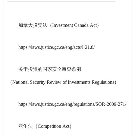
加拿大投资法（Investment Canada Act）
https://laws.justice.gc.ca/eng/acts/I-21.8/
关于投资的国家安全审查条例
（National Security Review of Investments Regulations）
https://laws.justice.gc.ca/eng/regulations/SOR-2009-271/
竞争法（Competition Act）