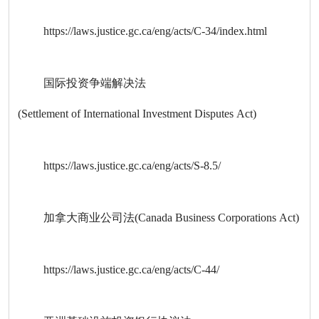
https://laws.justice.gc.ca/eng/acts/C-34/index.html
国际投资争端解决法
(Settlement of International Investment Disputes Act)
https://laws.justice.gc.ca/eng/acts/S-8.5/
加拿大商业公司法(Canada Business Corporations Act)
https://laws.justice.gc.ca/eng/acts/C-44/