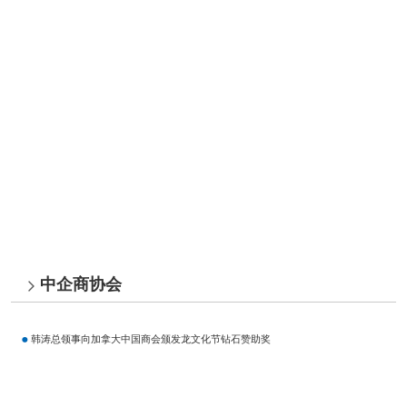
中企商协会
韩涛总领事向加拿大中国商会颁发龙文化节钻石赞助奖