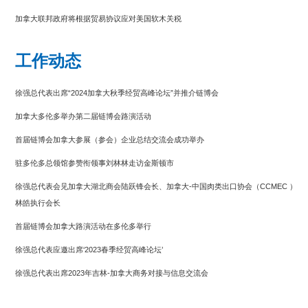
加拿大联邦政府将根据贸易协议应对美国软木关税
加拿大9月份年通胀率升至4.4%，为2003年以来最高点
工作动态
徐强总代表出席“2024加拿大秋季经贸高峰论坛”并推介链博会
加拿大多伦多举办第二届链博会路演活动
首届链博会加拿大参展（参会）企业总结交流会成功举办
驻多伦多总领馆参赞衔领事刘林林走访金斯顿市
徐强总代表会见加拿大湖北商会陆跃锋会长、加拿大-中国肉类出口协会（CCMEC ）
林皓执行会长
首届链博会加拿大路演活动在多伦多举行
徐强总代表应邀出席‘2023春季经贸高峰论坛’
徐强总代表出席2023年吉林-加拿大商务对接与信息交流会
徐强总代表应邀出席2023张家口国际农产品推介会并致辞