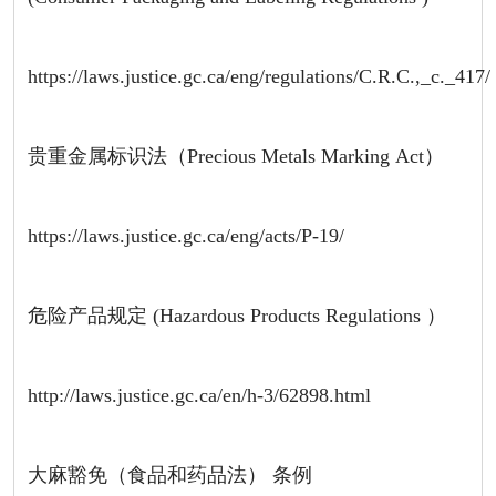
https://laws.justice.gc.ca/eng/regulations/C.R.C.,_c._417/
贵重金属标识法（Precious Metals Marking Act）
https://laws.justice.gc.ca/eng/acts/P-19/
危险产品规定 (Hazardous Products Regulations ）
http://laws.justice.gc.ca/en/h-3/62898.html
大麻豁免（食品和药品法） 条例