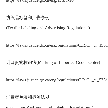
https://laws.justice.gc.ca/eng/acts/T-10/
纺织品标签和广告条例
(Textile Labeling and Advertising Regulations )
https://laws.justice.gc.ca/eng/regulations/C.R.C.,_c._155
进口货物标识法(Marking of Imported Goods Order)
https://laws.justice.gc.ca/eng/regulations/C.R.C.,_c._535/
消费者包装和标签法规
(Consumer Packaging and Labeling Regulations )