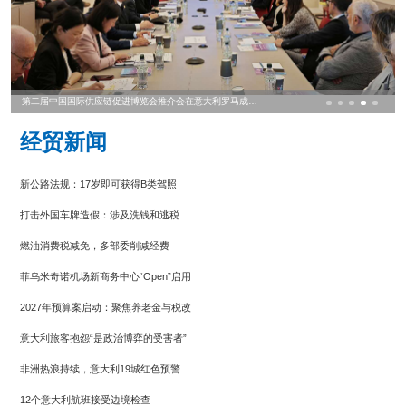
第二届中国国际供应链促进博览会推介会在意大利罗马成功举行
经贸新闻
新公路法规：17岁即可获得B类驾照
打击外国车牌造假：涉及洗钱和逃税
燃油消费税减免，多部委削减经费
菲乌米奇诺机场新商务中心“Open”启用
2027年预算案启动：聚焦养老金与税改
意大利旅客抱怨“是政治博弈的受害者”
非洲热浪持续，意大利19城红色预警
12个意大利航班接受边境检查