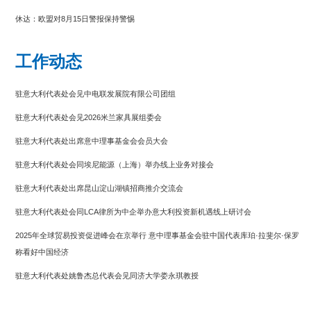
休达：欧盟对8月15日警报保持警惕
国际油价跌破每桶80美元
工作动态
驻意大利代表处会见中电联发展院有限公司团组
驻意大利代表处会见2026米兰家具展组委会
驻意大利代表处出席意中理事基金会会员大会
驻意大利代表处会同埃尼能源（上海）举办线上业务对接会
驻意大利代表处出席昆山淀山湖镇招商推介交流会
驻意大利代表处会同LCA律所为中企举办意大利投资新机遇线上研讨会
2025年全球贸易投资促进峰会在京举行 意中理事基金会驻中国代表库珀·拉斐尔·保罗
称看好中国经济
驻意大利代表处姚鲁杰总代表会见同济大学娄永琪教授
第24届米兰三年展开幕，中国展区精彩亮相