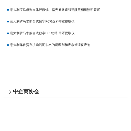
意大利罗马求购立体显微镜、偏光显微镜和视频照相机照明装置
意大利罗马求购台式数字PCR仪和带罩提取仪
意大利罗马求购台式数字PCR仪和带罩提取仪
意大利佩鲁贾市求购污泥脱水的调理剂和废水处理反应剂
中企商协会