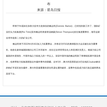
布
来源：
星岛日报
即将于年底卸任加拿大驻华大使身份的鲍达民
(Dominic Barton)
，已经找到新工作了。国际矿
业巨头力拓集团
(Rio Tinto)
宣布鲍达民将接替汤姆森
(Simon Thompson)
担任集团董事长，领导这家
全球市值第二大的矿业公司。
鲍达民将于
2022
年
4
月
4
日加入力拓董事会，并将在
5
月
5
日的澳洲股东大会后被任命为董事
长。他曾在麦肯锡国际顾问公司工作
30
多年，担任过全球管理合伙人和亚洲区负责人。
根据力拓公司
最新的年度报告，中国市场占力拓收入的一半以上。深谙中国市场的鲍达民除了将继续拓展中国业务
外，也将帮助力拓集团摆脱去年爆炸事件的阴霾。
去年
5
月，澳大利亚西部皮尔巴拉地区
Juukan
峡谷
的铁矿开采区发生爆炸，澳大利亚最重要的原住民
遗址遭到破坏，该
事件也造成力拓行政总裁和两名
高管下台。