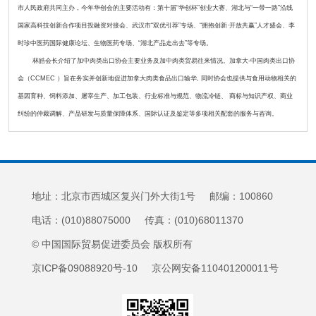
市人民政府共同主办，今年华创会的主要活动有：第十届“华创杯”创业大赛、湖北与“一带一路”沿线
国家高科技创新合作项目投融资对接会、武汉市“双优引荐”专场、“拥抱创新·开放共赢”人才盛会、李
时珍中医药国际健康论坛、生物医药专场、“湖北产品走出去”等专场。
林皓会长介绍了加中肉类出口协会主要业务及加中肉类贸易往来情况。加拿大-中国肉类出口协
会（CCMEC ）旨在务实并创新地促进加拿大肉类食品出口输华, 同时协会也提供与食用动物相关的
基因育种、饲料添加、屠宰生产、加工包装、行业标准与规范、物流冷链、 商标与知识产权、商业
纠纷的仲裁调解、产品研发与质量保障体系、国际认证及鉴定等多项相关配套的服务与咨询。
地址：北京市西城区复兴门外大街1号 邮编：100860
电话：(010)88075000 传真：(010)68011370
© 中国国际贸易促进委员会 版权所有
京ICP备09088920号-10 京公网安备110401200011号