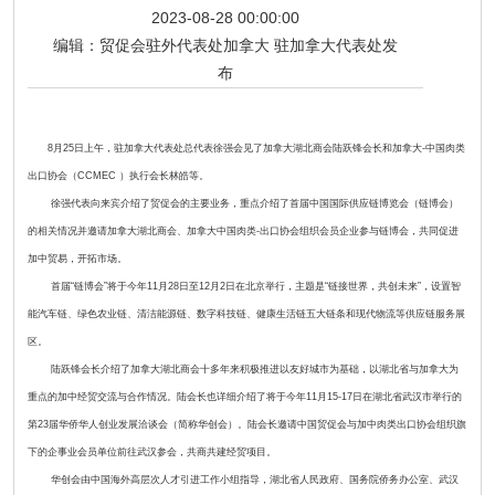
2023-08-28 00:00:00
编辑：
贸促会驻外代表处加拿大 驻加拿大代表处发
布
8月25日上午，驻加拿大代表处总代表徐强会见了加拿大湖北商会陆跃锋会长和加拿大-中国肉类
出口协会（CCMEC ）执行会长林皓等。
徐强代表向来宾介绍了贸促会的主要业务，重点介绍了首届中国国际供应链博览会（链博会）
的相关情况并邀请加拿大湖北商会、加拿大中国肉类-出口协会组织会员企业参与链博会，共同促进
加中贸易，开拓市场。
首届“链博会”将于今年11月28日至12月2日在北京举行，主题是“链接世界，共创未来”，设置智
能汽车链、绿色农业链、清洁能源链、数字科技链、健康生活链五大链条和现代物流等供应链服务展
区。
陆跃锋会长介绍了加拿大湖北商会十多年来积极推进以友好城市为基础，以湖北省与加拿大为
重点的加中经贸交流与合作情况。陆会长也详细介绍了将于今年11月15-17日在湖北省武汉市举行的
第23届华侨华人创业发展洽谈会（简称华创会）。陆会长邀请中国贸促会与加中肉类出口协会组织旗
下的企事业会员单位前往武汉参会，共商共建经贸项目。
华创会由中国海外高层次人才引进工作小组指导，湖北省人民政府、国务院侨务办公室、武汉