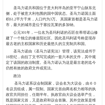
圣马力诺共和国位于意大利半岛的亚平宁山脉东北
侧，处于被意大利包围的国中国状态。圣马力诺国土面
积61.2平方千米，人口约为3万。 其国家首都是圣马力诺
市，最大的城市是位于塞拉瓦莱的
多加钠
。
公元301年，一位名为圣玛利诺的石匠在蒂塔诺山修
建了一个独立的修道院社区。因此圣玛利诺号称是现存
最古老的主权国家和历史最悠久的立宪制共和国。
圣马力诺由《圣马力诺宪法》管理，该宪法成书于
16世纪，由拉丁文书写完成的一套六本的文件，其中规
定了该国的政治制度。圣马力诺认为这是最古老的迄今
仍然有效的政府文件或宪法。
政治
圣马力诺系议会制国家，议会名为大议会，由６０
名议员组成，属一院制。国家元首由两名权力相等的执
政官共同担任，任期半年。执政官由大议会选举产生，
既是国家元首，又是政府和议会首脑。其外交政策是维