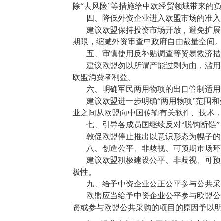
除“去风险”等措施给中欧经贸领域带来的
四、降低外资企业进入欧盟市场的准入
建议欧盟保持投资市场开放，避免扩展安
期限，缩减外资审查中政府自由裁量空间
五、审慎使用反补贴调查等贸易救济措
建议欧盟勿以所谓产能过剩为由，滥用贸
欧盟消费者利益。
六、明确军民两用物项的出口管制适用
建议欧盟进一步明确“两用物项”范围和
业之间从欧盟向中国传输有关软件、技术
七、引导各成员国继续反对“脱钩断链”
敦促欧盟停止推出以意识形态为幌子的“
八、创造公平、非歧视、可预期市场环
建议欧盟积极建设公平、非歧视、可预期
极性。
九、给予中资企业公正公平参与公共采
欧盟应当给予中资企业公平参与欧盟公共
资或参与欧盟公共采购的项目的原因予以