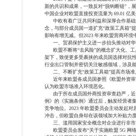
新的共识和成果，一致反对“脱钩断链”，
中国企业对欧盟直接投资流量为 69.01 亿
中欧有着广泛共同利益和深厚合作基础，中
念，与部分成员国一道扩充“政策工具箱”
影响有增无减。但2023 年来欧盟营商环
一、贸易保护主义进一步抬头推动对华“
欧盟不断将“去风险”的概念扩大化、工
架下，致使更多受裹挟的成员国选择对抗性
行业出口管制并密切关注敏感领域，涉及
二、不断扩充“政策工具箱”提高市场准
近年来欧盟各成员国参照《欧盟外资审查
认为欧盟市场准入环境恶化。
由于所在成员国外商投资审查趋严，近半
例》的《实施条例》通过后，触发经营者
竞争地位。2023 年欧盟委员会主动发
冲击，但欧盟自身却在该领域加大补贴力
三、滥用国家安全概念对企业进行非市
欧盟委员会发布“关于实施欧盟 5G 网