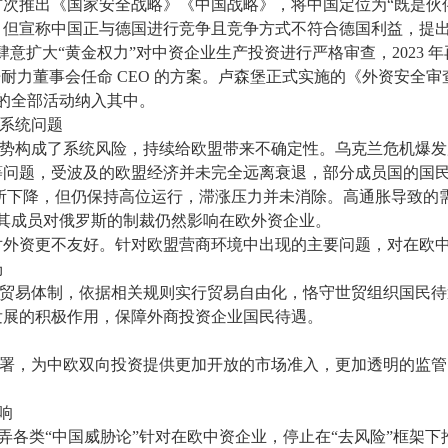
次推出《国家安全战略》《中国战略》，将中国定位为“既是伙
，但宣称中国正与德国进行竞争且竞争方式不符合德国利益，提
肆意扩大“黄金权力”对中资企业生产投资进行严格审查，2023 
倍耐力董事会任命 CEO 的方案。卢森堡正式实施的《外资安全
域的全部活动纳入其中。
系统问题
构成了系统风险，持续给欧盟带来不确定性。乌克兰危机爆发
等问题，受波及的欧盟经济并未完全远离衰退，部分成员国的国
率有所下降，但仍保持高位运行，滞涨压力并未消除。高通胀导致
盟及其成员对俄罗斯的制裁仍然影响在欧外资企业。
对外资更不友好。针对欧盟营商环境中出现的主要问题，对在欧
场
易体制，依据相关规则实行贸易自由化，恪守世贸组织国民待
发展的积极作用，保障外商投资企业国民待遇。
，为中欧双向投资提供更加开放的市场准入，更加透明的监管
响
各类“中国威胁论”针对在欧中资企业，停止在“去风险”框架下