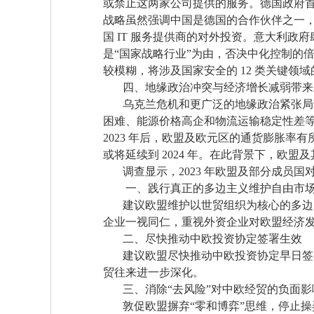
或禁止这两家公司提供的服务。德国政府首
战略虽然强调中国是德国的合作伙伴之一
国 IT 服务提供商的对外投资。意大利政府
是“国家战略行业”为由，否决中化控制的
较模糊，将涉及国家安全的 12 类关键领
四、地缘政治冲突与经济增长减弱带来
乌克兰危机和更广泛的地缘政治紧张局势
困难、能源价格高企和物流运输稳定性差
2023 年后，欧盟及欧元区的通货膨胀
或将延续到 2024 年。在此背景下，欧
调查显示，2023 年欧盟及部分成员国
一、践行真正的多边主义维护自由市
建议欧盟维护以世贸组织为核心的多边贸
企业一视同仁，重视外资企业对欧盟经济
二、尽快推动中欧投资协定签署生效
建议欧盟尽快推动中欧投资协定早日签署
贸往来进一步深化。
三、消除“去风险”对中欧经贸的负面影
敦促欧盟摒弃“零和博弈”思维，停止操弄