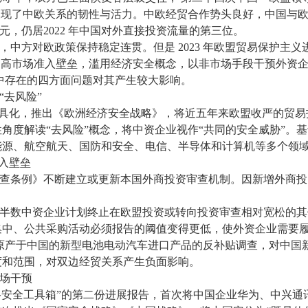
展现了中欧关系的韧性与活力。中欧经贸合作势头良好，中国与欧盟
美元，仍居2022 年中国对外直接投资流量的第三位。
方对欧政策保持稳定连贯。但是 2023 年欧盟贸易保护主义
提高市场准入壁垒，滥用经济安全概念，以非市场手段干预外资
境中存在的四方面问题对其产生较大影响。
去风险”
具化，推出《欧洲经济安全战略》，将近五年来欧盟收严的贸易投
角度解读“去风险”概念，将中资企业视作“共同的安全威胁”。基
能源、航空航天、国防和安全、电信、半导体和计算机等多个领
入壁垒
条例》不断建立或更新本国外商投资审查机制。因新增外商投
数中资企业计划终止在欧盟投资或转向投资审查相对宽松的其
集中、公共采购活动必须报告的阈值变得更低，使外资企业需要
起对原产于中国的新型电池电动汽车进口产品的反补贴调查，对中
度和范围，对双边经贸关系产生负面影响。
场干预
络安全工具箱”的第二份进展报告，首次将中国企业华为、中兴通