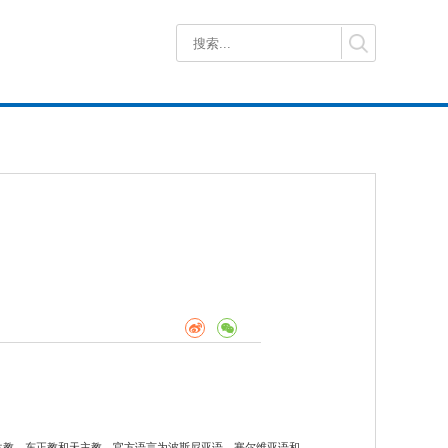
伊斯兰教、东正教和天主教。官方语言为波斯尼亚语、塞尔维亚语和