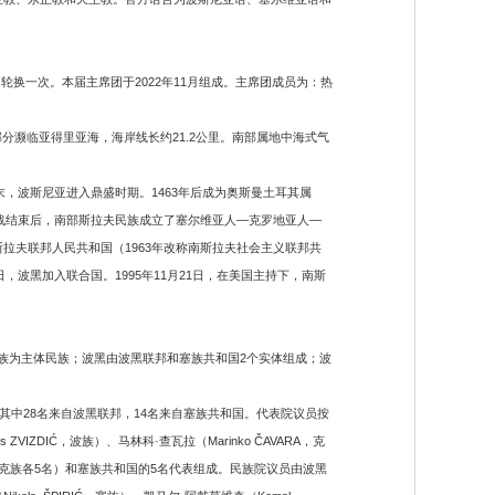
换一次。本届主席团于2022年11月组成。主席团成员为：热
濒临亚得里亚海，海岸线长约21.2公里。南部属地中海式气
末，波斯尼亚进入鼎盛时期。1463年后成为奥斯曼土耳其属
界大战结束后，南部斯拉夫民族成立了塞尔维亚人—克罗地亚人—
拉夫联邦人民共和国（1963年改称南斯拉夫社会主义联邦共
，波黑加入联合国。1995年11月21日，在美国主持下，南斯
民族为主体民族；波黑由波黑联邦和塞族共和国2个实体组成；波
，其中28名来自波黑联邦，14名来自塞族共和国。代表院议员按
DIĆ，波族）、马林科·查瓦拉（Marinko ČAVARA，克
波族、克族各5名）和塞族共和国的5名代表组成。民族院议员由波黑