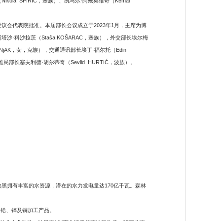
 ŠPIRIĆ，塞族）、凯马尔·阿戴莫维奇（Kemal
议会代表院批准。本届部长会议成立于2023年1月，主席为博
塔沙·科沙拉茨（Staša KOŠARAC，塞族），外交部长埃尔梅
BOŠNjAK，女，克族），交通通讯部长埃丁·福尔托（Edin
民部长塞夫利德·胡尔蒂奇（Sevlid HURTIĆ，波族）。
黑拥有丰富的水资源，潜在的水力发电量达170亿千瓦。森林
、铅、锌及铜加工产品。