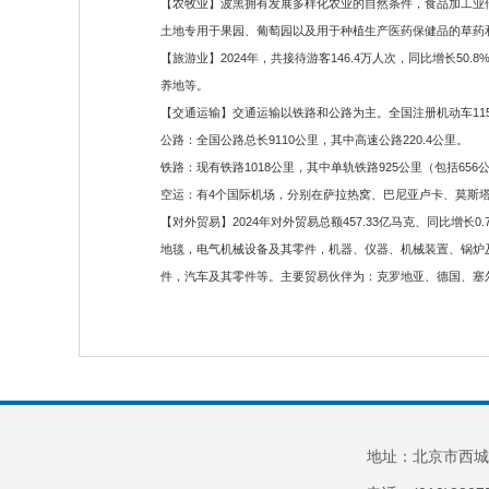
【农牧业】波黑拥有发展多样化农业的自然条件，食品加工业传统
土地专用于果园、葡萄园以及用于种植生产医药保健品的草药
【旅游业】2024年，共接待游客146.4万人次，同比增长50
养地等。
【交通运输】交通运输以铁路和公路为主。全国注册机动车115.
公路：全国公路总长9110公里，其中高速公路220.4公里。
铁路：现有铁路1018公里，其中单轨铁路925公里（包括65
空运：有4个国际机场，分别在萨拉热窝、巴尼亚卢卡、莫斯塔尔和图兹
【对外贸易】2024年对外贸易总额457.33亿马克、同比增长0
地毯，电气机械设备及其零件，机器、仪器、机械装置、锅炉
件，汽车及其零件等。主要贸易伙伴为：克罗地亚、德国、塞
地址：北京市西城