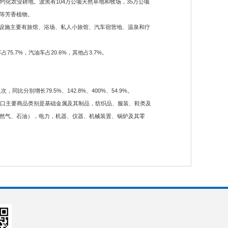
约化农业耕地。波黑有104万公顷天然草地和牧场，35万公顷
等芳香植物。
7%。旅游设施主要有旅馆、浴场、私人小旅馆、汽车宿营地、温泉和疗
.7%，汽油车占20.6%，其他占3.7%。
比分别增长79.5%、142.8%、400%、54.9%。
35%。出口主要商品类别是基础金属及其制品，纺织品、服装、鞋类及
然气、石油），电力，机器、仪器、机械装置、锅炉及其零