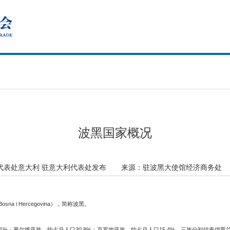
波黑国家概况
代表处意大利 驻意大利代表处发布
来源：
驻波黑大使馆经济商务处
sna i Hercegovina），简称波黑。
0.1%；塞尔维亚族，约占总人口30.8%；克罗地亚族，约占总人口15.4%。三族分别信奉