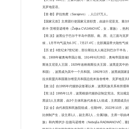
克罗地亚语。
【首 都】萨拉热窝（Sarajevo），人口27万人。
【国家元首】主席团行使国家元首职责，由波什尼亚克、塞尔维
莉卡·茨维亚诺维奇（Željka CVIJANOVIĆ，女，塞族），热利
【简 况】波黑位于巴尔干半岛中西部。南、西、北三面与克罗
候，1月平均气温为6.3℃，7月27.4℃；北部属温带大陆性气候，
【历 史】6世纪末7世纪初，部分斯拉夫人南迁到巴尔干半岛
地，1908年被奥匈帝国占领。1914年6月28日，奥匈帝
斯洛文尼亚人王国，1929年改称南斯拉夫王国，波黑是其中
和国），波黑成为其中一个共和国。1992年3月，波黑就国家
拉夫联盟共和国塞尔维亚共和国总统米洛舍维奇、克罗地亚共
【政 治】自1995年代顿协议签署以来，波黑民族关系有所缓
【宪 法】1995年11月，波黑根据代顿协议制定宪法。宪
黑设3人主席团，由3个主体民族代表各1人组成，主席团成员
【议 会】由代表院和民族院组成，任期4年。2022年10月，
比例制产生，设主席1人，副主席2人，分属3族。主席一职由本院主席
族）和内博伊沙·拉德马诺维奇（Nebojša RADMANOV