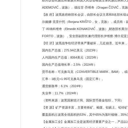
联邦议会民族院和塞族共和国人民议会根据主体民族比例和大选结果
ADEMOVIĆ，波族）、德拉甘·乔维奇（Dragan ČOVIĆ，克
【政 府】波黑政府称部长会议，由部长会议主席和8名部长组
尔娅娜·克里什托（Borjana KRIŠTO，女，克族），成员
丁·科纳科维奇（Elmedin KONAKOVIĆ，波族）,财政部长
FORTO，波族），安全部副部长兼代理部长伊维察·博什尼亚克（Iv
【经 济】波黑战争给经济带来严重破坏，几近崩溃。近年来
国内生产总值：275.94亿美元（2023年）
人均国内生产总值：8064美元（2023年）
国内生产总值增长率：2.5%（2024年）
货币名称：可兑换马克（CONVERTIBLE MARK，BAM），
汇率：1欧元≈1.95可兑换马克（固定汇率）。
通货膨胀率：6.1%（2024年）
失业率：11.7%（2024年）
（资料来源：波黑国家统计局、国际货币基金组织，下同）
【资 源】矿产资源丰富，主要有铁矿、褐煤、铝矾土、铅锌矿
覆盖面积占波黑全境面积的53%，其中65%为落叶植物，35
【金属加工业】金属加工业是波黑经济重要产业之一，产品以出