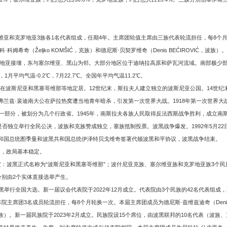
亚和克罗地亚3族各1名代表组成，任期4年。主席团轮值主席由三族代表轮流担任，每8个月轮
科·科姆希奇（Željko KOMŠIĆ，克族）和德尼斯·贝契罗维奇（Denis BEĆIROVIĆ，波族）。
地亚接壤，东与塞尔维亚、黑山为邻。大部分地区位于迪纳拉高原和萨瓦河流域。南部极少部分
1月平均气温-0.2℃，7月22.7℃。全国年平均气温11.2℃。
，在波斯尼亚和黑塞哥维那等地定居。12世纪末，斯拉夫人建立独立的波斯尼亚公国。14世纪
国皇储弗兰兹·裴迪南大公在萨拉热窝遭当地青年暗杀，引发第一次世界大战。1918年第一次世
的一部分，被划分为几个行政省。1945年，南斯拉夫各族人民取得反法西斯战争胜利，成立南斯
是否独立举行全民公决，波族和克族赞成独立，塞族抵制投票。波黑战争爆发。1992年5月22日
和国总统图季曼和波黑共和国总统伊泽特贝戈维奇签署代顿波黑和平协议，波黑战争结束。
和，政局基本稳定。
法规定：波黑正式名称为“波斯尼亚和黑塞哥维那”；波什尼亚克族、塞尔维亚族和克罗地亚族3个
分别由2个实体直接选举产生。
波黑举行全国大选。新一届议会代表院于2022年12月成立。代表院由3个民族的42名代表组成
团3名成员轮流担任，每8个月轮换一次。本届主席团成员为德尼斯·兹维兹迪奇（Denis ZVIZ
IĆ，塞族）。新一届民族院于2023年2月成立。民族院设15个席位，由波黑联邦的10名代表（