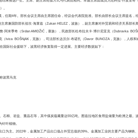
推选产生。主席、副主席轮值方式与代表院相同。本届主席团成员为尼科拉·什皮里奇（Nikola
族）。
成，任期4年。部长会议主席由主席团任命，经议会代表院批准。部长由部长会议主席提名，经
有：副主席兼国防部长祖坎·海莱兹（Zukan HELEZ，波族），副主席兼对外贸易和经济关系部长斯
斯尔詹·阿米季奇（Srđan AMIDŽIĆ，塞族），民政部长杜布拉夫卡·博什尼亚克（Dubravka 
ica BOŠNjAK，克族），司法部长达沃尔·布诺扎（Davor BUNOZA，克族），人权和难
，在国际社会援助下，波黑经济恢复取得一定进展。主要经济数据如下：
或称波黑马克
、石棉、岩盐、重晶石等，其中煤炭蕴藏量达55亿吨。图兹拉地区食用盐储量为欧洲之最。波
%为针叶植物。
口为主。2022年，金属加工产品出口值占外贸总值的39%。金属加工业的主要产品为钢铁