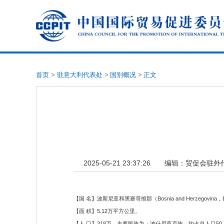
首页
>
驻意大利代表处
>
国别概况
>
正文
2025-05-21 23:37:26
编辑：
贸促会驻外
【国 名】波斯尼亚和黑塞哥维那（Bosnia and Herzegovina，Bo
【面 积】5.12万平方公里。
【人 口】318万。主要民族为：波什尼亚克族，约占总人口5