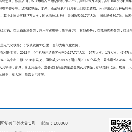
悠久。波黑多山，农业用地占土地总面积的42.2%，共约239万公顷，其中100万公顷为集
和香料香草等。波黑奶制品、水果、蔬菜等农产品具有出口欧盟资质。南部地区流行种植蜡菊
.8%。其中本国游客55.7万人次，同比增长18.8%；外国游客90.7万人次，同比增长80.
1万辆。按运输用途分类，乘用车占88%，货车占8%，其他占4%；按能源类型分类，柴油车占75
6公里电气化铁路）；双轨铁路93公里，全部为电气化铁路。
拉。2022年，4个机场运送旅客分别为137.7万人次、34万人次、1万人次、47.4万人次，同
.7%；其中出口额165.44亿马克、同比减少3.64%；进口额291.89亿马克、同比增长3.
及其零件，家具、床上用品等。主要进口商品类别是金属及其制品，矿物燃料（煤、焦炭、天
尔维亚、意大利、斯洛文尼亚等。
区复兴门外大街1号 邮编：100860