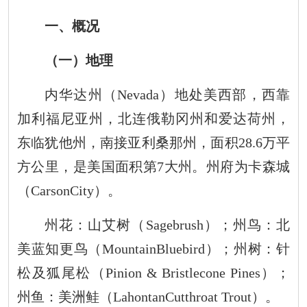
一、概况
（一）地理
内华达州（
Nevada
）地处美西部，西靠
加利福尼亚州，北连俄勒冈州和爱达荷州，
东临犹他州，南接亚利桑那州，面积
28.6
万平
方公里，是美国面积第
7
大州。州府为卡森城
（
CarsonCity
）。
州花：山艾树（
Sagebrush
）；州鸟：北
美蓝知更鸟（
MountainBluebird
）；州树：针
松及狐尾松（
Pinion & Bristlecone Pines
）；
州鱼：美洲鲑（
LahontanCutthroat Trout
）。