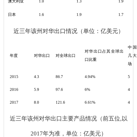
澳大利亚
1.0
1.3
1.9
日本
1.6
1.9
1.7
近三年该州对华出口情况
（
单位：亿美元
）
中国
对华出口占其全球出
年度
对华出口
对全球出口
几大
口比重
场
2015
4.3
86.7
4.94%
5
2016
5.9
97.6
6%
4
2017
8.0
121.6
6.61%
4
近三年该州对华出口主要产品情况（前五位
,以
2017年为准
，
单位：亿美元）