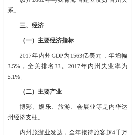
系。
三、经济
（一）主要经济指标
201
7
年内州
GDP
为
1563
亿美元
，
年增幅
3.5
%
，全美排名
3
3
。
201
7
年内州失业率为
5.1
%
。
（二）主要产业
博彩、娱乐、旅游、会展业等是内华达
州经济支柱。
内州旅游业发达，全年接待旅客
超
4
千万