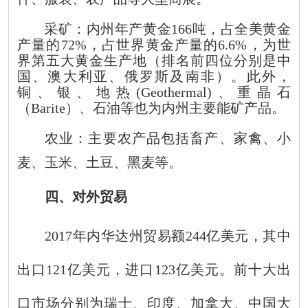
采矿：内州年产黄金
166
吨，占全美黄金
产量的
72%
，占世界黄金产量的
6.6%
，为世
界第五大黄金生产地（排名前四位分别是中
国、澳大利亚、俄罗斯及南非）。此外，
铜、银、地热
(
G
eothermal)
、重晶石
（
B
arite
）、石油等也为内州主要能矿产品。
农业：主要农产品包括畜产、家禽、小
麦、玉米、土豆、黑麦等。
四、对外贸易
201
7
年内华达州贸易额
244
亿美元，其中
出口
121
亿美元，进口
123
亿美元。前十大出
口市场分别为瑞士、
印度、
加拿大、中国大