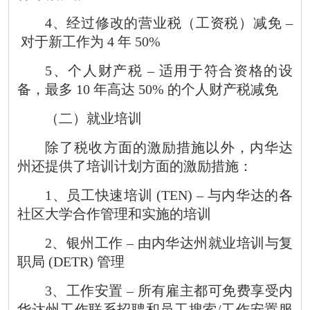
4
、经过修改的营业税（工资税）减免
–
对于新工作为
4
年
50%
5
、个人财产税
–
适用于符合资格的设
备，最多
10
年高达
50%
的个人财产税减免
（二）就业培训
除了税收方面的激励措施以外，内华达
州还提供了培训计划方面的激励措施：
1
、员工快速培训
(TEN) –
与内华达的各
社区大学合作管理和实施的培训
2
、银州工作
–
由内华达州就业培训与复
职局
(DETR)
管理
3
、工作安置
–
所有雇主都可免费享受内
华达州工作联系招聘和员工搜索
/
工作安置服