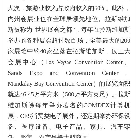
人次，旅游业收入占政府收入的
60%
。此外，
内州会展业也在全球居领先地位。拉斯维加
斯被称为
“
世界展会之都
”
，每年在拉斯维加斯
举办的各种展会超过数百场，全美最大的
200
家展馆中约
40
家坐落在拉斯维加斯，仅三大
会展中心（
Las Vegas
Convention Center
、
Sands Expo and
Convention Center
、
Mandalay Bay
Convention Center
）的展览面积
就达
46.45
万平方米（
500
万平方英尺）。拉斯
维加斯除每年举办著名的
COMDEX
计算机
展，
CES
消费类电子展外，还定期举办环保设
备、医疗设备、电子产品、家具、汽车零
件、服装、农产品等大型商展。