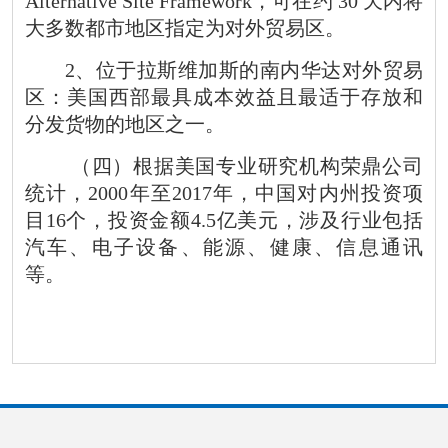
Alternative Site Framework
，可在约
30
天内将
大多数都市地区指定为对外贸易区。
2
、位于拉斯维加斯的南内华达对外贸易
区
：
美国西部最具成本效益且最适于存放和
分发货物的地区之一。
（四）
根据美国专业研究机构荣鼎公司
统计，
2000
年至
201
7
年，中国对内州投资项
目
16
个，投资金额
4.5
亿美元
，
涉及行业包括
汽车、电子设备、能源、健康、信息通讯
等
。