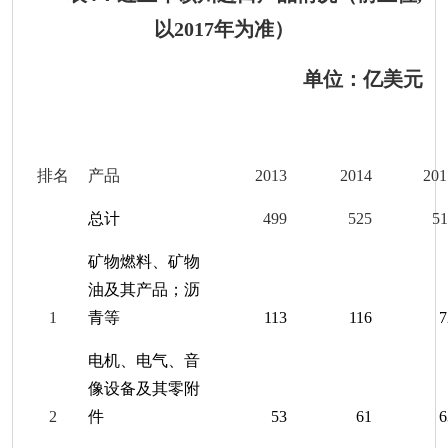
以
201
7
年为准）
单位：亿美元
排名
产品
201
3
201
4
201
总计
499
525
51
矿物燃料、矿物
油及其产品；沥
1
青等
113
116
7
电机、电气、音
像设备及其零附
2
件
53
61
6