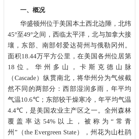
一、概况
华盛顿州位于美国本土西北边陲，北纬
45°
至
49°
之间，西临太平洋，北与加拿大接
壤，东部、南部邻爱达荷州与俄勒冈州。
面积
18.44
万平方公里，在美国各州位居第
18
位。华州多山，卡斯克德山脉
（
Cascade
）
纵贯南北
，
将华州分为气候
截
然不同
的两部分
：
西部湿润多雨，年平均
气温
10.6
℃
；
东部较干燥寒冷，年平均气温
4.4
℃，
是
美国
农业主产区
之一
。全州森林
覆盖率达
54%
以上，被称为
“
常青
州
”
（
the Evergreen State
）
，
州花为山杜鹃