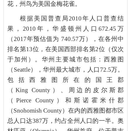
花，州鸟为美国金梅花雀。
根据美国普查局
2010
年人口普查结
果
，
2010
年，华盛顿州人口
672.45
万
（
201
7
年预估值为
7
40
.
57
万
），
在各州中
排名第
13
位，在美国西部排名第
2
位（仅次
于加州）。
华州主要城市包括
：
西雅图
（
Seattle
），华州最大城市，人口
72.5
万。
包括西雅图所在的国王郡
（
King County
）、周边的皮尔斯郡
（
Pierce County
）和斯诺霍米什郡
（
Snohomish County
）在内的西雅图都市区
总人口达
387
万，约占全州人口的一半。奥