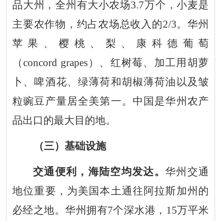
品大州，全州有大小农场
3.7
万个，小麦是
主要农作物，约占农场总收入的
2/3
。华州
苹果、樱桃、梨、康科德葡萄
（
concord grapes
）、红树莓、加工用胡萝
卜、啤酒花、绿薄荷和胡椒薄荷油以及皱
粒豌豆产量居全美第一。中国是华州农产
品出口的最大目的地。
（三）基础设施
交通便利，海陆空均发达。
华州交通
地位重要，为美国本
土通往阿拉斯加州的
必经之地。华州拥有
7
个深水港，
15
万平米