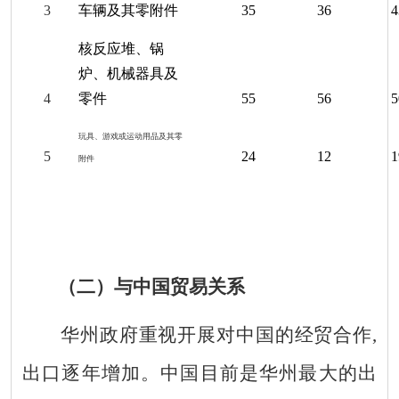
3
车辆及其零附件
35
36
4
核反应堆、锅
炉、机械器具及
4
零件
55
56
5
玩具、游戏或运动用品及其零
5
24
12
1
附件
（二）
与中国贸易关系
华州政府重视开展对中国的经贸合作,
出口逐年增加。中国目前是华州最大的出