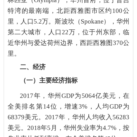
林匹亚（
Olympia
），华州首府，位于普吉
特湾的最南端，北距西雅图市区约
100
公
里，人口
5
.2
万。
斯波坎
（
Spokane
），
华州
第二大城市，人口
2
2
万，位于州东部，临
近华州与爱达荷州边界，西距西雅图
370
公
里。
二
、经济
（一）主要经济指标
201
7
年，华州
GDP
为
5064
亿美元，在
全美排名第
14
位，增速
3%
，人均
GDP
为
68379
美元。
201
7
年，华州人均收入
56283
美元。
201
8
年
5
月，华州失业率为
4.7
%
，按