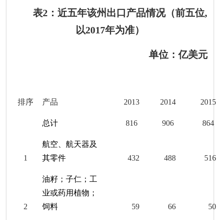
表
2
：近五年该州出口产品情况（前五位
,
以
201
7
年为准）
单位：亿美元
排序
产品
201
3
201
4
201
5
总计
816
906
864
航空、航天器及
1
其零件
432
488
516
油籽；子仁；工
业或药用植物；
2
饲料
59
66
50