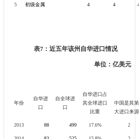
5
初级金属
4
4
表
7
：近五年该州自华进口情况
单位：亿美元
自华进口占
自华进
自全球进
年份
其全球进口
中国是其第
口
口
比重
大进口来源
201
3
88
499
17.6
%
2
20
14
83
525
15.8
%
2