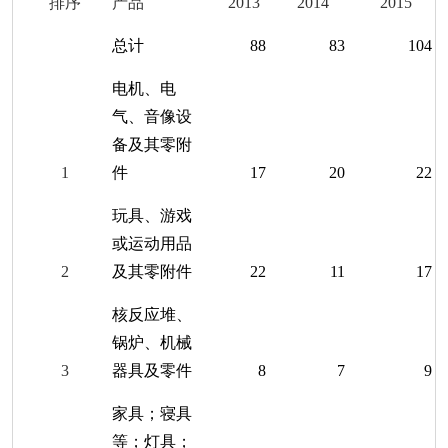
排序
产品
201
3
201
4
201
5
总计
88
83
104
电机、电
气、音像设
备及其零附
1
件
17
20
22
玩具、游戏
或运动用品
2
及其零附件
22
11
17
核反应堆、
锅炉、机械
3
器具及零件
8
7
9
家具；寝具
等；灯具；