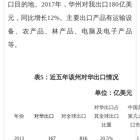
口目的地。201
7
年，华州对我出口
180
亿美
元，同比增长
12
%。主要出口产品有运输设
备、农产品、林产品、电脑及电子产品
等。
表
5
：近五年该州对华出口情况
单位：亿美元
对华出口占
中国
年份
对华出口
对全球出口
其全球出口
第几
比重
口
201
3
167
816
20.5
%
1